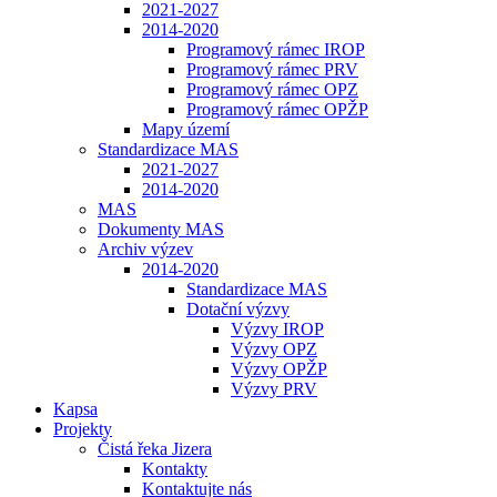
2021-2027
2014-2020
Programový rámec IROP
Programový rámec PRV
Programový rámec OPZ
Programový rámec OPŽP
Mapy území
Standardizace MAS
2021-2027
2014-2020
MAS
Dokumenty MAS
Archiv výzev
2014-2020
Standardizace MAS
Dotační výzvy
Výzvy IROP
Výzvy OPZ
Výzvy OPŽP
Výzvy PRV
Kapsa
Projekty
Čistá řeka Jizera
Kontakty
Kontaktujte nás