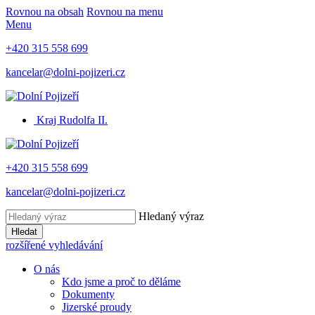
Rovnou na obsah
Rovnou na menu
Menu
+420 315 558 699
kancelar@dolni-pojizeri.cz
Kraj Rudolfa II.
+420 315 558 699
kancelar@dolni-pojizeri.cz
Hledaný výraz
Hledat
rozšířené vyhledávání
O nás
Kdo jsme a proč to děláme
Dokumenty
Jizerské proudy