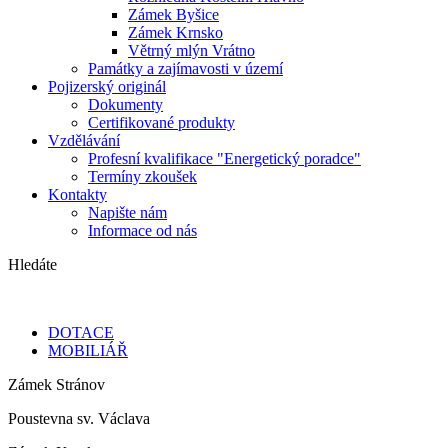
Zámek Byšice
Zámek Krnsko
Větrný mlýn Vrátno
Památky a zajímavosti v území
Pojizerský originál
Dokumenty
Certifikované produkty
Vzdělávání
Profesní kvalifikace "Energetický poradce"
Termíny zkoušek
Kontakty
Napište nám
Informace od nás
Hledáte
DOTACE
MOBILIÁŘ
Zámek Stránov
Poustevna sv. Václava