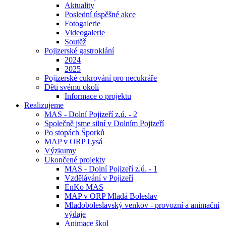
Aktuality
Poslední úspěšné akce
Fotogalerie
Videogalerie
Soutěž
Pojizerské gastroklání
2024
2025
Pojizerské cukrování pro necukráře
Děti svému okolí
Informace o projektu
Realizujeme
MAS - Dolní Pojizeří z.ú. - 2
Společně jsme silní v Dolním Pojizeří
Po stopách Šporků
MAP v ORP Lysá
Výzkumy
Ukončené projekty
MAS - Dolní Pojizeří z.ú. - 1
Vzdělávání v Pojizeří
EnKo MAS
MAP v ORP Mladá Boleslav
Mladoboleslavský venkov - provozní a animační
výdaje
Animace škol