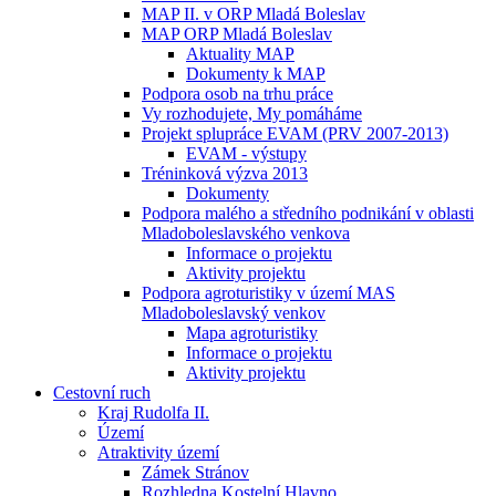
MAP II. v ORP Mladá Boleslav
MAP ORP Mladá Boleslav
Aktuality MAP
Dokumenty k MAP
Podpora osob na trhu práce
Vy rozhodujete, My pomáháme
Projekt splupráce EVAM (PRV 2007-2013)
EVAM - výstupy
Tréninková výzva 2013
Dokumenty
Podpora malého a středního podnikání v oblasti
Mladoboleslavského venkova
Informace o projektu
Aktivity projektu
Podpora agroturistiky v území MAS
Mladoboleslavský venkov
Mapa agroturistiky
Informace o projektu
Aktivity projektu
Cestovní ruch
Kraj Rudolfa II.
Území
Atraktivity území
Zámek Stránov
Rozhledna Kostelní Hlavno