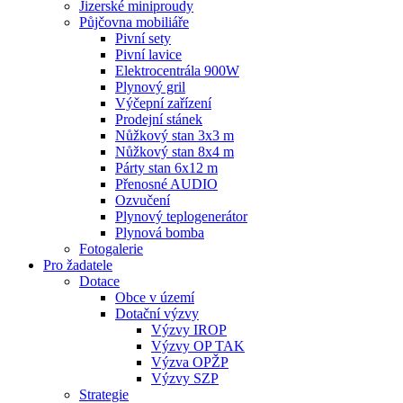
Jizerské miniproudy
Půjčovna mobiliáře
Pivní sety
Pivní lavice
Elektrocentrála 900W
Plynový gril
Výčepní zařízení
Prodejní stánek
Nůžkový stan 3x3 m
Nůžkový stan 8x4 m
Párty stan 6x12 m
Přenosné AUDIO
Ozvučení
Plynový teplogenerátor
Plynová bomba
Fotogalerie
Pro žadatele
Dotace
Obce v území
Dotační výzvy
Výzvy IROP
Výzvy OP TAK
Výzva OPŽP
Výzvy SZP
Strategie