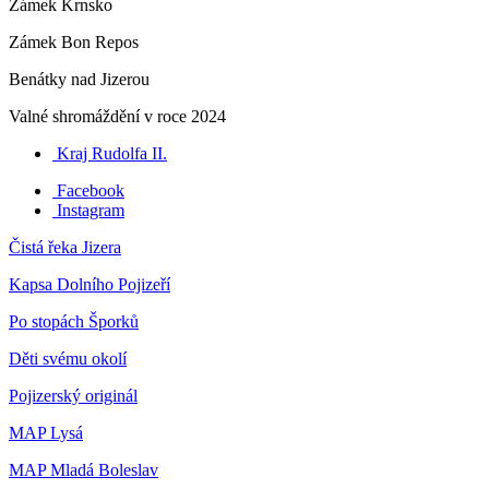
Zámek Krnsko
Zámek Bon Repos
Benátky nad Jizerou
Valné shromáždění v roce 2024
Kraj Rudolfa II.
Facebook
Instagram
Čistá řeka Jizera
Kapsa Dolního Pojizeří
Po stopách Šporků
Děti svému okolí
Pojizerský originál
MAP Lysá
MAP Mladá Boleslav