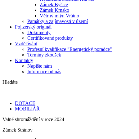
Zámek Byšice
Zámek Krnsko
Větrný mlýn Vrátno
Památky a zajímavosti v území
Pojizerský originál
Dokumenty
Certifikované produkty
Vzdělávání
Profesní kvalifikace "Energetický poradce"
Termíny zkoušek
Kontakty
Napište nám
Informace od nás
Hledáte
DOTACE
MOBILIÁŘ
Valné shromáždění v roce 2024
Zámek Stránov