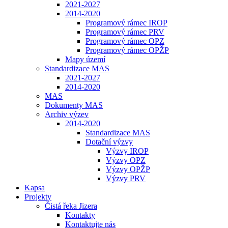
2021-2027
2014-2020
Programový rámec IROP
Programový rámec PRV
Programový rámec OPZ
Programový rámec OPŽP
Mapy území
Standardizace MAS
2021-2027
2014-2020
MAS
Dokumenty MAS
Archiv výzev
2014-2020
Standardizace MAS
Dotační výzvy
Výzvy IROP
Výzvy OPZ
Výzvy OPŽP
Výzvy PRV
Kapsa
Projekty
Čistá řeka Jizera
Kontakty
Kontaktujte nás