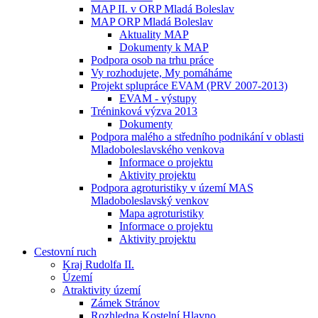
MAP II. v ORP Mladá Boleslav
MAP ORP Mladá Boleslav
Aktuality MAP
Dokumenty k MAP
Podpora osob na trhu práce
Vy rozhodujete, My pomáháme
Projekt splupráce EVAM (PRV 2007-2013)
EVAM - výstupy
Tréninková výzva 2013
Dokumenty
Podpora malého a středního podnikání v oblasti
Mladoboleslavského venkova
Informace o projektu
Aktivity projektu
Podpora agroturistiky v území MAS
Mladoboleslavský venkov
Mapa agroturistiky
Informace o projektu
Aktivity projektu
Cestovní ruch
Kraj Rudolfa II.
Území
Atraktivity území
Zámek Stránov
Rozhledna Kostelní Hlavno