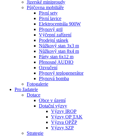
Jizerské miniproudy
Půjčovna mobiliáře
Pivní sety
Pivní lavice
Elektrocentrála 900W
Plynový gril
Výčepní zařízení
Prodejní stánek
Nůžkový stan 3x3 m
Nůžkový stan 8x4 m
Párty stan 6x12 m
Přenosné AUDIO
Ozvučení
Plynový teplogenerátor
Plynová bomba
Fotogalerie
Pro žadatele
Dotace
Obce v území
Dotační výzvy
Výzvy IROP
Výzvy OP TAK
Výzva OPŽP
Výzvy SZP
Strategie