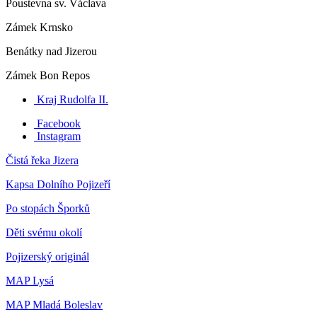
Poustevna sv. Václava
Zámek Krnsko
Benátky nad Jizerou
Zámek Bon Repos
Kraj Rudolfa II.
Facebook
Instagram
Čistá řeka Jizera
Kapsa Dolního Pojizeří
Po stopách Šporků
Děti svému okolí
Pojizerský originál
MAP Lysá
MAP Mladá Boleslav