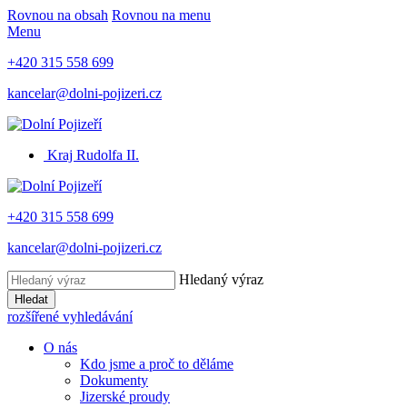
Rovnou na obsah
Rovnou na menu
Menu
+420 315 558 699
kancelar@dolni-pojizeri.cz
Kraj Rudolfa II.
+420 315 558 699
kancelar@dolni-pojizeri.cz
Hledaný výraz
Hledat
rozšířené vyhledávání
O nás
Kdo jsme a proč to děláme
Dokumenty
Jizerské proudy