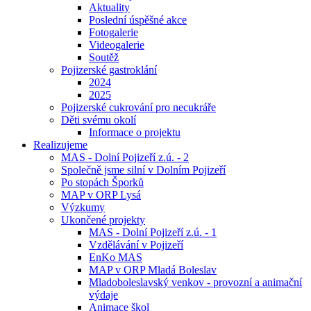
Aktuality
Poslední úspěšné akce
Fotogalerie
Videogalerie
Soutěž
Pojizerské gastroklání
2024
2025
Pojizerské cukrování pro necukráře
Děti svému okolí
Informace o projektu
Realizujeme
MAS - Dolní Pojizeří z.ú. - 2
Společně jsme silní v Dolním Pojizeří
Po stopách Šporků
MAP v ORP Lysá
Výzkumy
Ukončené projekty
MAS - Dolní Pojizeří z.ú. - 1
Vzdělávání v Pojizeří
EnKo MAS
MAP v ORP Mladá Boleslav
Mladoboleslavský venkov - provozní a animační
výdaje
Animace škol