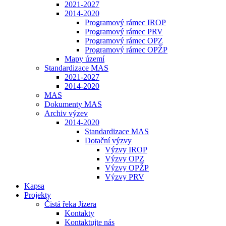
2021-2027
2014-2020
Programový rámec IROP
Programový rámec PRV
Programový rámec OPZ
Programový rámec OPŽP
Mapy území
Standardizace MAS
2021-2027
2014-2020
MAS
Dokumenty MAS
Archiv výzev
2014-2020
Standardizace MAS
Dotační výzvy
Výzvy IROP
Výzvy OPZ
Výzvy OPŽP
Výzvy PRV
Kapsa
Projekty
Čistá řeka Jizera
Kontakty
Kontaktujte nás