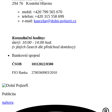
294 76 Kostelní Hlavno
mobil: +420 799 565 670
telefon: +420 315 558 699
e-mail:
kancelar@dolni-pojizeri.cz
Konzultační hodiny:
úterý: 10:00 - 14:00 hod.
(v jiných časech dle předchozí domluvy)
Bankovní spojení
ČSOB 10112022/0300
FIO Banka 2700360903/2010
Publicita
nahoru