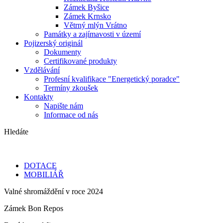
Zámek Byšice
Zámek Krnsko
Větrný mlýn Vrátno
Památky a zajímavosti v území
Pojizerský originál
Dokumenty
Certifikované produkty
Vzdělávání
Profesní kvalifikace "Energetický poradce"
Termíny zkoušek
Kontakty
Napište nám
Informace od nás
Hledáte
DOTACE
MOBILIÁŘ
Valné shromáždění v roce 2024
Zámek Bon Repos