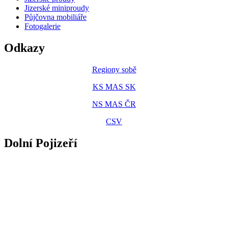
Jizerské miniproudy
Půjčovna mobiliáře
Fotogalerie
Odkazy
Regiony sobě
KS MAS SK
NS MAS ČR
CSV
Dolní Pojizeří