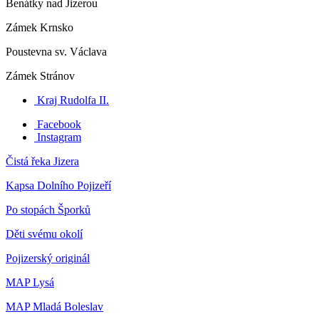
Benátky nad Jizerou
Zámek Krnsko
Poustevna sv. Václava
Zámek Stránov
Kraj Rudolfa II.
Facebook
Instagram
Čistá řeka Jizera
Kapsa Dolního Pojizeří
Po stopách Šporků
Děti svému okolí
Pojizerský originál
MAP Lysá
MAP Mladá Boleslav