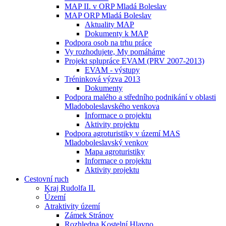
MAP II. v ORP Mladá Boleslav
MAP ORP Mladá Boleslav
Aktuality MAP
Dokumenty k MAP
Podpora osob na trhu práce
Vy rozhodujete, My pomáháme
Projekt splupráce EVAM (PRV 2007-2013)
EVAM - výstupy
Tréninková výzva 2013
Dokumenty
Podpora malého a středního podnikání v oblasti
Mladoboleslavského venkova
Informace o projektu
Aktivity projektu
Podpora agroturistiky v území MAS
Mladoboleslavský venkov
Mapa agroturistiky
Informace o projektu
Aktivity projektu
Cestovní ruch
Kraj Rudolfa II.
Území
Atraktivity území
Zámek Stránov
Rozhledna Kostelní Hlavno