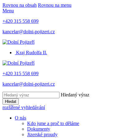
Rovnou na obsah
Rovnou na menu
Menu
+420 315 558 699
kancelar@dolni-pojizeri.cz
Kraj Rudolfa II.
+420 315 558 699
kancelar@dolni-pojizeri.cz
Hledaný výraz
Hledat
rozšířené vyhledávání
O nás
Kdo jsme a proč to děláme
Dokumenty
Jizerské proudy