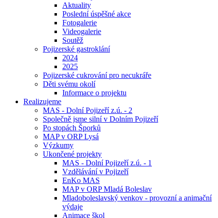
Aktuality
Poslední úspěšné akce
Fotogalerie
Videogalerie
Soutěž
Pojizerské gastroklání
2024
2025
Pojizerské cukrování pro necukráře
Děti svému okolí
Informace o projektu
Realizujeme
MAS - Dolní Pojizeří z.ú. - 2
Společně jsme silní v Dolním Pojizeří
Po stopách Šporků
MAP v ORP Lysá
Výzkumy
Ukončené projekty
MAS - Dolní Pojizeří z.ú. - 1
Vzdělávání v Pojizeří
EnKo MAS
MAP v ORP Mladá Boleslav
Mladoboleslavský venkov - provozní a animační
výdaje
Animace škol