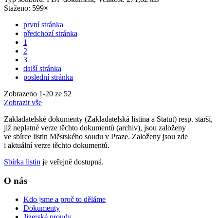
Staženo: 599×
první stránka
předchozí stránka
1
2
3
další stránka
poslední stránka
Zobrazeno
1
-
20
ze 52
Zobrazit vše
Zakladatelské dokumenty (Zakladatelská listina a Statut) resp. starší,
již neplatné verze těchto dokumentů (archiv), jsou založeny
ve sbírce listin Městského soudu v Praze. Založeny jsou zde
i aktuální verze těchto dokumentů.
Sbírka listin
je veřejně dostupná.
O nás
Kdo jsme a proč to děláme
Dokumenty
Jizerské proudy