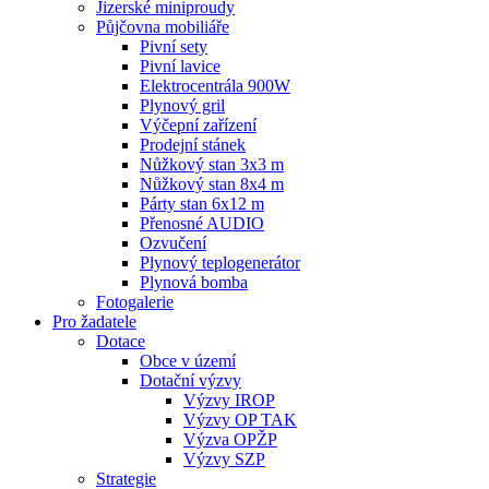
Jizerské miniproudy
Půjčovna mobiliáře
Pivní sety
Pivní lavice
Elektrocentrála 900W
Plynový gril
Výčepní zařízení
Prodejní stánek
Nůžkový stan 3x3 m
Nůžkový stan 8x4 m
Párty stan 6x12 m
Přenosné AUDIO
Ozvučení
Plynový teplogenerátor
Plynová bomba
Fotogalerie
Pro žadatele
Dotace
Obce v území
Dotační výzvy
Výzvy IROP
Výzvy OP TAK
Výzva OPŽP
Výzvy SZP
Strategie