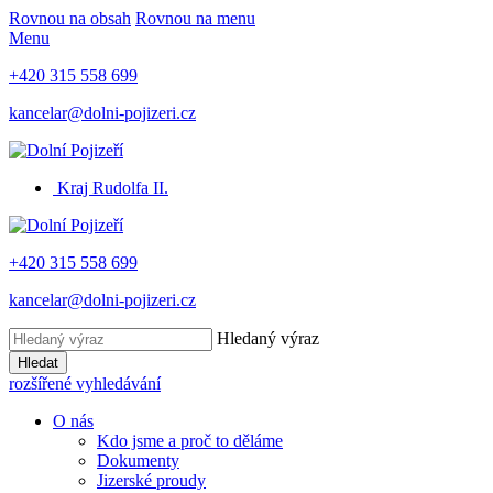
Rovnou na obsah
Rovnou na menu
Menu
+420 315 558 699
kancelar@dolni-pojizeri.cz
Kraj Rudolfa II.
+420 315 558 699
kancelar@dolni-pojizeri.cz
Hledaný výraz
Hledat
rozšířené vyhledávání
O nás
Kdo jsme a proč to děláme
Dokumenty
Jizerské proudy