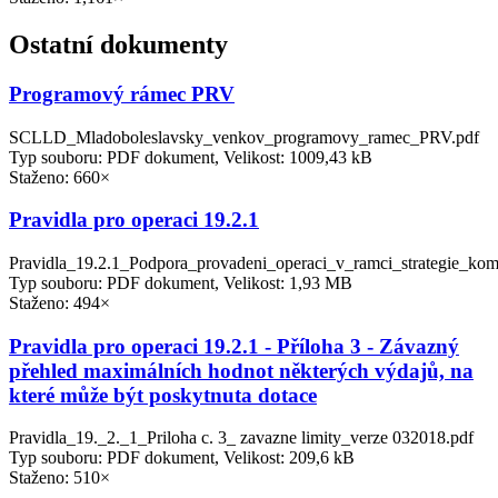
Ostatní dokumenty
Programový rámec PRV
SCLLD_Mladoboleslavsky_venkov_programovy_ramec_PRV.pdf
Typ souboru: PDF dokument, Velikost: 1009,43 kB
Staženo: 660×
Pravidla pro operaci 19.2.1
Pravidla_19.2.1_Podpora_provadeni_operaci_v_ramci_strategie_kom
Typ souboru: PDF dokument, Velikost: 1,93 MB
Staženo: 494×
Pravidla pro operaci 19.2.1 - Příloha 3 - Závazný
přehled maximálních hodnot některých výdajů, na
které může být poskytnuta dotace
Pravidla_19._2._1_Priloha c. 3_ zavazne limity_verze 032018.pdf
Typ souboru: PDF dokument, Velikost: 209,6 kB
Staženo: 510×