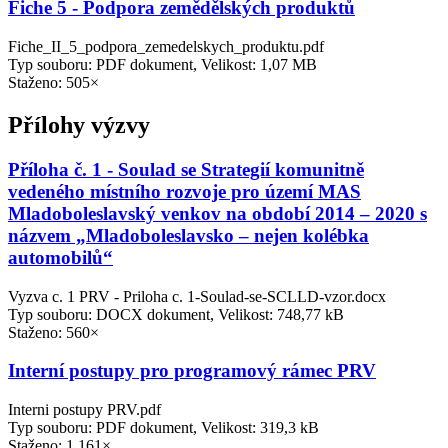
Fiche 5 - Podpora zemědělských produktů
Fiche_II_5_podpora_zemedelskych_produktu.pdf
Typ souboru: PDF dokument, Velikost: 1,07 MB
Staženo: 505×
Přílohy výzvy
Příloha č. 1 - Soulad se Strategií komunitně
vedeného místního rozvoje pro území MAS
Mladoboleslavský venkov na období 2014 – 2020 s
názvem „Mladoboleslavsko – nejen kolébka
automobilů“
Vyzva c. 1 PRV - Priloha c. 1-Soulad-se-SCLLD-vzor.docx
Typ souboru: DOCX dokument, Velikost: 748,77 kB
Staženo: 560×
Interní postupy pro programový rámec PRV
Interni postupy PRV.pdf
Typ souboru: PDF dokument, Velikost: 319,3 kB
Staženo: 1,161×