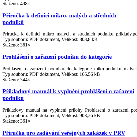
Staženo: 498×
Příručka k definici mikro, malých a středních
podniků
Prirucka_k_definici_mikro_malych_a_strednich_podniku_priklady.p
Typ souboru: PDF dokument, Velikost: 803,8 kB
Staženo: 361×
Prohlášení o zařazení podniku do kategorie
Prohlaseni_o_zarazeni_podniku_do_kategorie_mikropodniku_malych
Typ souboru: PDF dokument, Velikost: 166,56 kB
Staženo: 344×
Příkladový manuál k vyplnění prohlášení o zařazení
podniku
Prikladovy_manual_na_vyplneni_prilohy_Prohlaseni_o_zarazeni_po
Typ souboru: PDF dokument, Velikost: 903,26 kB
Staženo: 361×
Příručka pro zadávání veřejných zakázek v PRV