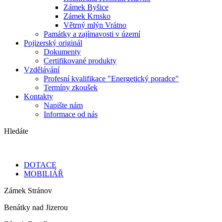
Zámek Byšice
Zámek Krnsko
Větrný mlýn Vrátno
Památky a zajímavosti v území
Pojizerský originál
Dokumenty
Certifikované produkty
Vzdělávání
Profesní kvalifikace "Energetický poradce"
Termíny zkoušek
Kontakty
Napište nám
Informace od nás
Hledáte
DOTACE
MOBILIÁŘ
Zámek Stránov
Benátky nad Jizerou