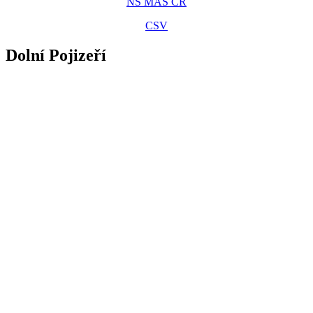
NS MAS ČR
CSV
Dolní Pojizeří