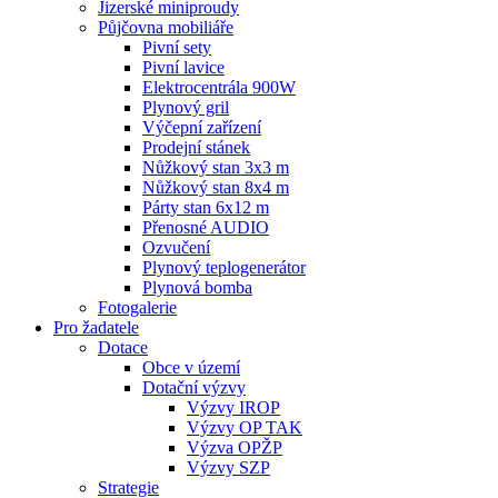
Jizerské miniproudy
Půjčovna mobiliáře
Pivní sety
Pivní lavice
Elektrocentrála 900W
Plynový gril
Výčepní zařízení
Prodejní stánek
Nůžkový stan 3x3 m
Nůžkový stan 8x4 m
Párty stan 6x12 m
Přenosné AUDIO
Ozvučení
Plynový teplogenerátor
Plynová bomba
Fotogalerie
Pro žadatele
Dotace
Obce v území
Dotační výzvy
Výzvy IROP
Výzvy OP TAK
Výzva OPŽP
Výzvy SZP
Strategie