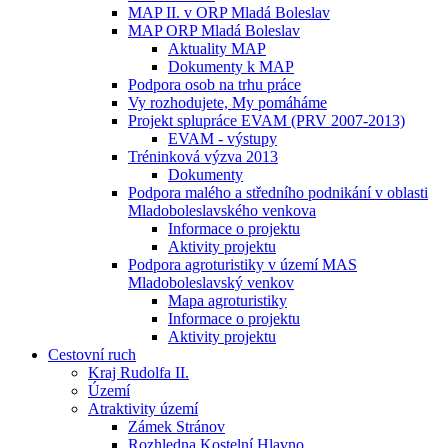
MAP II. v ORP Mladá Boleslav
MAP ORP Mladá Boleslav
Aktuality MAP
Dokumenty k MAP
Podpora osob na trhu práce
Vy rozhodujete, My pomáháme
Projekt splupráce EVAM (PRV 2007-2013)
EVAM - výstupy
Tréninková výzva 2013
Dokumenty
Podpora malého a středního podnikání v oblasti
Mladoboleslavského venkova
Informace o projektu
Aktivity projektu
Podpora agroturistiky v území MAS
Mladoboleslavský venkov
Mapa agroturistiky
Informace o projektu
Aktivity projektu
Cestovní ruch
Kraj Rudolfa II.
Území
Atraktivity území
Zámek Stránov
Rozhledna Kostelní Hlavno