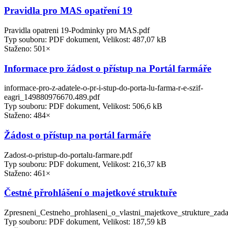
Pravidla pro MAS opatření 19
Pravidla opatreni 19-Podminky pro MAS.pdf
Typ souboru: PDF dokument, Velikost: 487,07 kB
Staženo: 501×
Informace pro žádost o přístup na Portál farmáře
informace-pro-z-adatele-o-pr-i-stup-do-porta-lu-farma-r-e-szif-
eagri_149880976670.489.pdf
Typ souboru: PDF dokument, Velikost: 506,6 kB
Staženo: 484×
Žádost o přístup na portál farmáře
Zadost-o-pristup-do-portalu-farmare.pdf
Typ souboru: PDF dokument, Velikost: 216,37 kB
Staženo: 461×
Čestné přrohlášení o majetkové struktuře
Zpresneni_Cestneho_prohlaseni_o_vlastni_majetkove_strukture_zada
Typ souboru: PDF dokument, Velikost: 187,59 kB