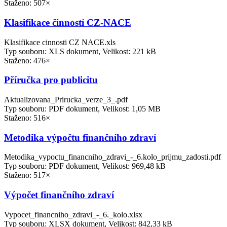
Staženo: 507×
Klasifikace činností CZ-NACE
Klasifikace cinnosti CZ NACE.xls
Typ souboru: XLS dokument, Velikost: 221 kB
Staženo: 476×
Příručka pro publicitu
Aktualizovana_Prirucka_verze_3_.pdf
Typ souboru: PDF dokument, Velikost: 1,05 MB
Staženo: 516×
Metodika výpočtu finančního zdraví
Metodika_vypoctu_financniho_zdravi_-_6.kolo_prijmu_zadosti.pdf
Typ souboru: PDF dokument, Velikost: 969,48 kB
Staženo: 517×
Výpočet finančního zdraví
Vypocet_financniho_zdravi_-_6._kolo.xlsx
Typ souboru: XLSX dokument, Velikost: 842,33 kB