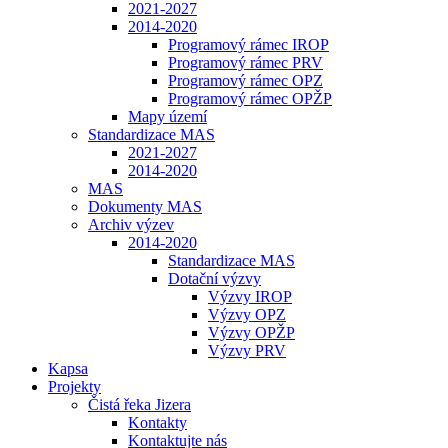
2021-2027
2014-2020
Programový rámec IROP
Programový rámec PRV
Programový rámec OPZ
Programový rámec OPŽP
Mapy území
Standardizace MAS
2021-2027
2014-2020
MAS
Dokumenty MAS
Archiv výzev
2014-2020
Standardizace MAS
Dotační výzvy
Výzvy IROP
Výzvy OPZ
Výzvy OPŽP
Výzvy PRV
Kapsa
Projekty
Čistá řeka Jizera
Kontakty
Kontaktujte nás