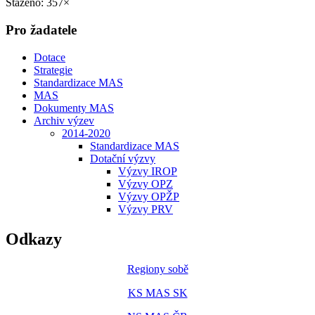
Staženo: 357×
Pro žadatele
Dotace
Strategie
Standardizace MAS
MAS
Dokumenty MAS
Archiv výzev
2014-2020
Standardizace MAS
Dotační výzvy
Výzvy IROP
Výzvy OPZ
Výzvy OPŽP
Výzvy PRV
Odkazy
Regiony sobě
KS MAS SK