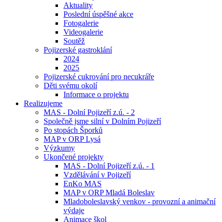
Aktuality
Poslední úspěšné akce
Fotogalerie
Videogalerie
Soutěž
Pojizerské gastroklání
2024
2025
Pojizerské cukrování pro necukráře
Děti svému okolí
Informace o projektu
Realizujeme
MAS - Dolní Pojizeří z.ú. - 2
Společně jsme silní v Dolním Pojizeří
Po stopách Šporků
MAP v ORP Lysá
Výzkumy
Ukončené projekty
MAS - Dolní Pojizeří z.ú. - 1
Vzdělávání v Pojizeří
EnKo MAS
MAP v ORP Mladá Boleslav
Mladoboleslavský venkov - provozní a animační
výdaje
Animace škol