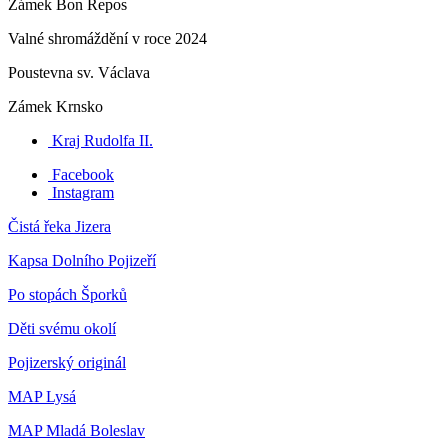
Zámek Bon Repos
Valné shromáždění v roce 2024
Poustevna sv. Václava
Zámek Krnsko
Kraj Rudolfa II.
Facebook
Instagram
Čistá řeka Jizera
Kapsa Dolního Pojizeří
Po stopách Šporků
Děti svému okolí
Pojizerský originál
MAP Lysá
MAP Mladá Boleslav