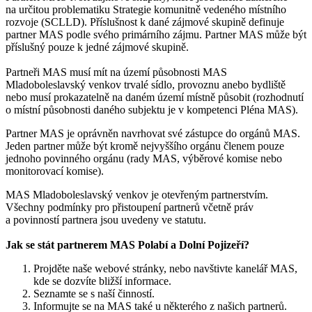
na určitou problematiku Strategie komunitně vedeného místního
rozvoje (SCLLD). Příslušnost k dané zájmové skupině definuje
partner MAS podle svého primárního zájmu. Partner MAS může být
příslušný pouze k jedné zájmové skupině.
Partneři MAS musí mít na území působnosti MAS
Mladoboleslavský venkov trvalé sídlo, provoznu anebo bydliště
nebo musí prokazatelně na daném území místně působit (rozhodnutí
o místní působnosti daného subjektu je v kompetenci Pléna MAS).
Partner MAS je oprávněn navrhovat své zástupce do orgánů MAS.
Jeden partner může být kromě nejvyššího orgánu členem pouze
jednoho povinného orgánu (rady MAS, výběrové komise nebo
monitorovací komise).
MAS Mladoboleslavský venkov je otevřeným partnerstvím.
Všechny podmínky pro přistoupení partnerů včetně práv
a povinností partnera jsou uvedeny ve statutu.
Jak se stát partnerem MAS Polabí a Dolní Pojizeří?
Projděte naše webové stránky, nebo navštivte kanelář MAS,
kde se dozvíte bližší informace.
Seznamte se s naší činností.
Informujte se na MAS také u některého z našich partnerů.