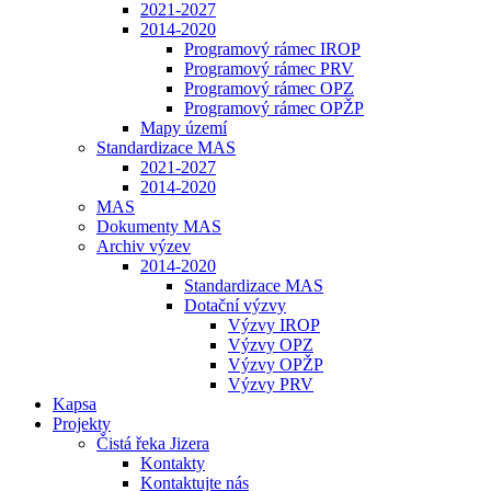
2021-2027
2014-2020
Programový rámec IROP
Programový rámec PRV
Programový rámec OPZ
Programový rámec OPŽP
Mapy území
Standardizace MAS
2021-2027
2014-2020
MAS
Dokumenty MAS
Archiv výzev
2014-2020
Standardizace MAS
Dotační výzvy
Výzvy IROP
Výzvy OPZ
Výzvy OPŽP
Výzvy PRV
Kapsa
Projekty
Čistá řeka Jizera
Kontakty
Kontaktujte nás