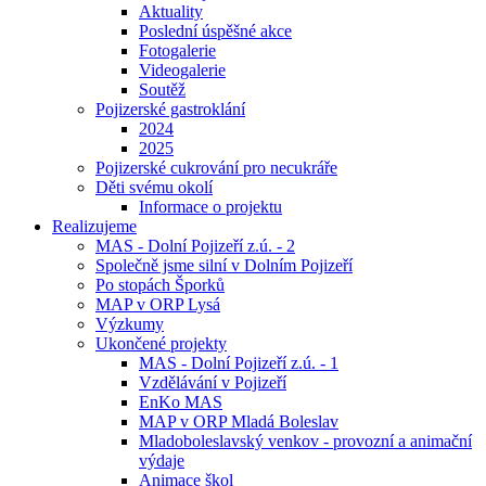
Aktuality
Poslední úspěšné akce
Fotogalerie
Videogalerie
Soutěž
Pojizerské gastroklání
2024
2025
Pojizerské cukrování pro necukráře
Děti svému okolí
Informace o projektu
Realizujeme
MAS - Dolní Pojizeří z.ú. - 2
Společně jsme silní v Dolním Pojizeří
Po stopách Šporků
MAP v ORP Lysá
Výzkumy
Ukončené projekty
MAS - Dolní Pojizeří z.ú. - 1
Vzdělávání v Pojizeří
EnKo MAS
MAP v ORP Mladá Boleslav
Mladoboleslavský venkov - provozní a animační
výdaje
Animace škol