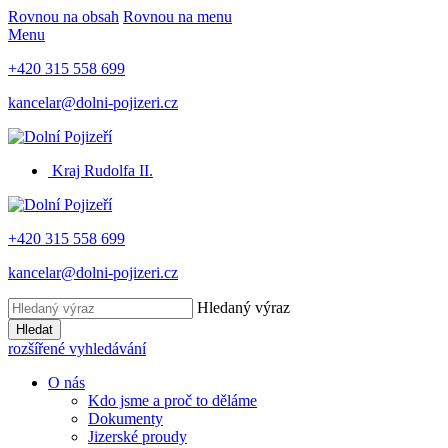
Rovnou na obsah
Rovnou na menu
Menu
+420 315 558 699
kancelar@dolni-pojizeri.cz
Kraj Rudolfa II.
+420 315 558 699
kancelar@dolni-pojizeri.cz
Hledaný výraz
Hledat
rozšířené vyhledávání
O nás
Kdo jsme a proč to děláme
Dokumenty
Jizerské proudy