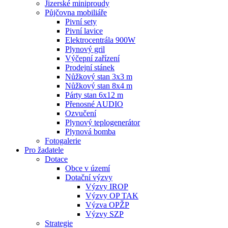
Jizerské miniproudy
Půjčovna mobiliáře
Pivní sety
Pivní lavice
Elektrocentrála 900W
Plynový gril
Výčepní zařízení
Prodejní stánek
Nůžkový stan 3x3 m
Nůžkový stan 8x4 m
Párty stan 6x12 m
Přenosné AUDIO
Ozvučení
Plynový teplogenerátor
Plynová bomba
Fotogalerie
Pro žadatele
Dotace
Obce v území
Dotační výzvy
Výzvy IROP
Výzvy OP TAK
Výzva OPŽP
Výzvy SZP
Strategie