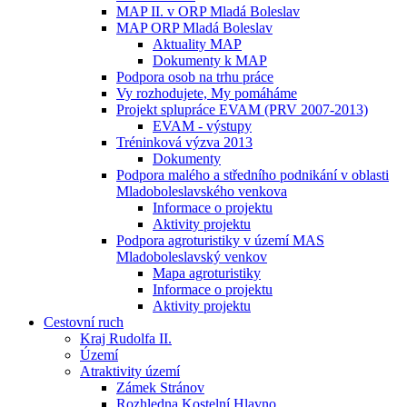
MAP II. v ORP Mladá Boleslav
MAP ORP Mladá Boleslav
Aktuality MAP
Dokumenty k MAP
Podpora osob na trhu práce
Vy rozhodujete, My pomáháme
Projekt splupráce EVAM (PRV 2007-2013)
EVAM - výstupy
Tréninková výzva 2013
Dokumenty
Podpora malého a středního podnikání v oblasti
Mladoboleslavského venkova
Informace o projektu
Aktivity projektu
Podpora agroturistiky v území MAS
Mladoboleslavský venkov
Mapa agroturistiky
Informace o projektu
Aktivity projektu
Cestovní ruch
Kraj Rudolfa II.
Území
Atraktivity území
Zámek Stránov
Rozhledna Kostelní Hlavno