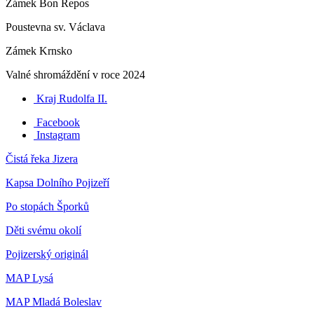
Zámek Bon Repos
Poustevna sv. Václava
Zámek Krnsko
Valné shromáždění v roce 2024
Kraj Rudolfa II.
Facebook
Instagram
Čistá řeka Jizera
Kapsa Dolního Pojizeří
Po stopách Šporků
Děti svému okolí
Pojizerský originál
MAP Lysá
MAP Mladá Boleslav