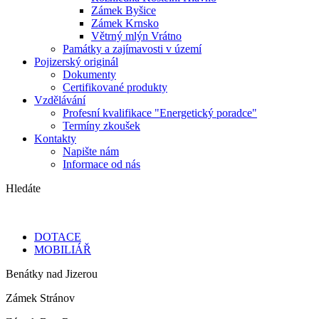
Zámek Byšice
Zámek Krnsko
Větrný mlýn Vrátno
Památky a zajímavosti v území
Pojizerský originál
Dokumenty
Certifikované produkty
Vzdělávání
Profesní kvalifikace "Energetický poradce"
Termíny zkoušek
Kontakty
Napište nám
Informace od nás
Hledáte
DOTACE
MOBILIÁŘ
Benátky nad Jizerou
Zámek Stránov