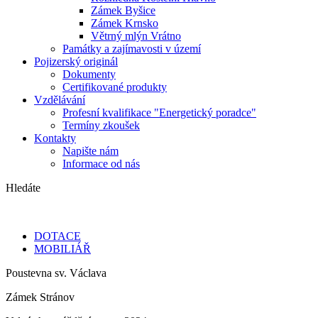
Zámek Byšice
Zámek Krnsko
Větrný mlýn Vrátno
Památky a zajímavosti v území
Pojizerský originál
Dokumenty
Certifikované produkty
Vzdělávání
Profesní kvalifikace "Energetický poradce"
Termíny zkoušek
Kontakty
Napište nám
Informace od nás
Hledáte
DOTACE
MOBILIÁŘ
Poustevna sv. Václava
Zámek Stránov