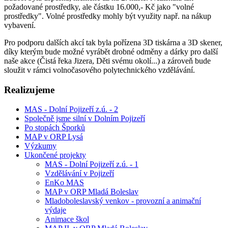
požadované prostředky, ale částku 16.000,- Kč jako "volné
prostředky". Volné prostředky mohly být využity např. na nákup
vybavení.
Pro podporu dalších akcí tak byla pořízena 3D tiskárna a 3D skener,
díky kterým bude možné vyrábět drobné odměny a dárky pro další
naše akce (Čistá řeka Jizera, Děti svému okolí...) a zároveň bude
sloužit v rámci volnočasového polytechnického vzdělávání.
Realizujeme
MAS - Dolní Pojizeří z.ú. - 2
Společně jsme silní v Dolním Pojizeří
Po stopách Šporků
MAP v ORP Lysá
Výzkumy
Ukončené projekty
MAS - Dolní Pojizeří z.ú. - 1
Vzdělávání v Pojizeří
EnKo MAS
MAP v ORP Mladá Boleslav
Mladoboleslavský venkov - provozní a animační
výdaje
Animace škol