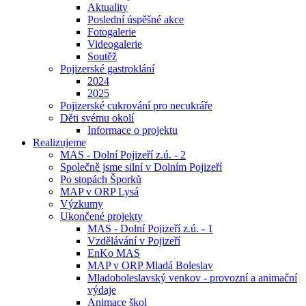
Aktuality
Poslední úspěšné akce
Fotogalerie
Videogalerie
Soutěž
Pojizerské gastroklání
2024
2025
Pojizerské cukrování pro necukráře
Děti svému okolí
Informace o projektu
Realizujeme
MAS - Dolní Pojizeří z.ú. - 2
Společně jsme silní v Dolním Pojizeří
Po stopách Šporků
MAP v ORP Lysá
Výzkumy
Ukončené projekty
MAS - Dolní Pojizeří z.ú. - 1
Vzdělávání v Pojizeří
EnKo MAS
MAP v ORP Mladá Boleslav
Mladoboleslavský venkov - provozní a animační
výdaje
Animace škol