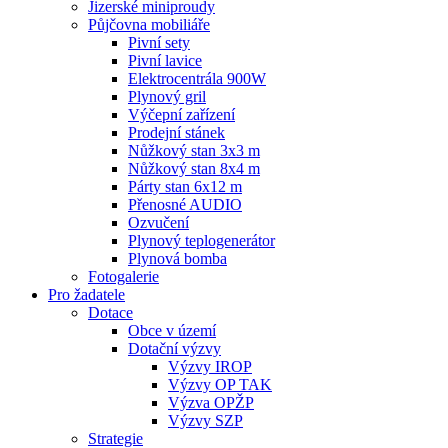
Jizerské miniproudy
Půjčovna mobiliáře
Pivní sety
Pivní lavice
Elektrocentrála 900W
Plynový gril
Výčepní zařízení
Prodejní stánek
Nůžkový stan 3x3 m
Nůžkový stan 8x4 m
Párty stan 6x12 m
Přenosné AUDIO
Ozvučení
Plynový teplogenerátor
Plynová bomba
Fotogalerie
Pro žadatele
Dotace
Obce v území
Dotační výzvy
Výzvy IROP
Výzvy OP TAK
Výzva OPŽP
Výzvy SZP
Strategie