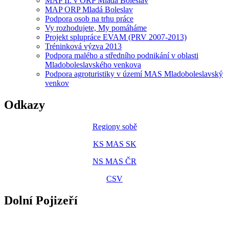
MAP II. v ORP Mladá Boleslav
MAP ORP Mladá Boleslav
Podpora osob na trhu práce
Vy rozhodujete, My pomáháme
Projekt splupráce EVAM (PRV 2007-2013)
Tréninková výzva 2013
Podpora malého a středního podnikání v oblasti
Mladoboleslavského venkova
Podpora agroturistiky v území MAS Mladoboleslavský
venkov
Odkazy
Regiony sobě
KS MAS SK
NS MAS ČR
CSV
Dolní Pojizeří