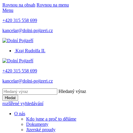
Rovnou na obsah
Rovnou na menu
Menu
+420 315 558 699
kancelar@dolni-pojizeri.cz
Kraj Rudolfa II.
+420 315 558 699
kancelar@dolni-pojizeri.cz
Hledaný výraz
Hledat
rozšířené vyhledávání
O nás
Kdo jsme a proč to děláme
Dokumenty
Jizerské proudy