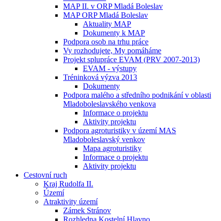
MAP II. v ORP Mladá Boleslav
MAP ORP Mladá Boleslav
Aktuality MAP
Dokumenty k MAP
Podpora osob na trhu práce
Vy rozhodujete, My pomáháme
Projekt splupráce EVAM (PRV 2007-2013)
EVAM - výstupy
Tréninková výzva 2013
Dokumenty
Podpora malého a středního podnikání v oblasti
Mladoboleslavského venkova
Informace o projektu
Aktivity projektu
Podpora agroturistiky v území MAS
Mladoboleslavský venkov
Mapa agroturistiky
Informace o projektu
Aktivity projektu
Cestovní ruch
Kraj Rudolfa II.
Území
Atraktivity území
Zámek Stránov
Rozhledna Kostelní Hlavno