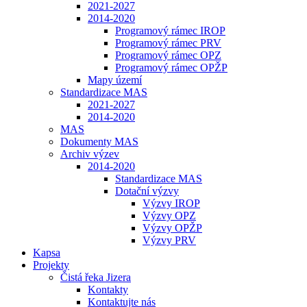
2021-2027
2014-2020
Programový rámec IROP
Programový rámec PRV
Programový rámec OPZ
Programový rámec OPŽP
Mapy území
Standardizace MAS
2021-2027
2014-2020
MAS
Dokumenty MAS
Archiv výzev
2014-2020
Standardizace MAS
Dotační výzvy
Výzvy IROP
Výzvy OPZ
Výzvy OPŽP
Výzvy PRV
Kapsa
Projekty
Čistá řeka Jizera
Kontakty
Kontaktujte nás