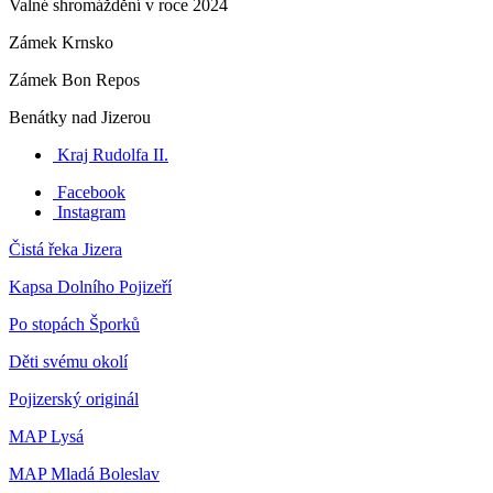
Valné shromáždění v roce 2024
Zámek Krnsko
Zámek Bon Repos
Benátky nad Jizerou
Kraj Rudolfa II.
Facebook
Instagram
Čistá řeka Jizera
Kapsa Dolního Pojizeří
Po stopách Šporků
Děti svému okolí
Pojizerský originál
MAP Lysá
MAP Mladá Boleslav