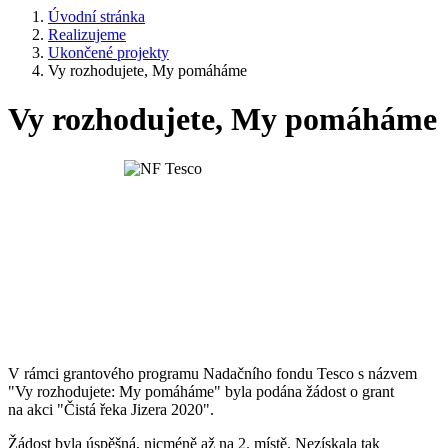
Úvodní stránka
Realizujeme
Ukončené projekty
Vy rozhodujete, My pomáháme
Vy rozhodujete, My pomáháme
V rámci grantového programu Nadačního fondu Tesco s názvem
"Vy rozhodujete: My pomáháme" byla podána žádost o grant
na akci "Čistá řeka Jizera 2020".
Žádost byla úspěšná, nicméně až na 2. místě. Nezískala tak