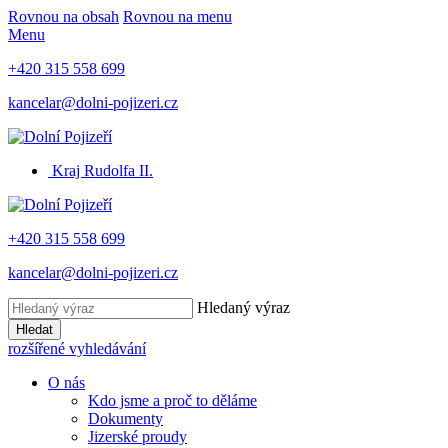
Rovnou na obsah
Rovnou na menu
Menu
+420 315 558 699
kancelar@dolni-pojizeri.cz
Kraj Rudolfa II.
+420 315 558 699
kancelar@dolni-pojizeri.cz
Hledaný výraz
Hledat
rozšířené vyhledávání
O nás
Kdo jsme a proč to děláme
Dokumenty
Jizerské proudy