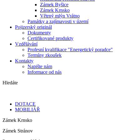
Zámek Byšice
Zámek Krnsko
Větrný mlýn Vrátno
Památky a zajímavosti v území
Pojizerský originál
Dokumenty
Certifikované produkty
Vzdělávání
Profesní kvalifikace "Energetický poradce"
Termíny zkoušek
Kontakty
Napište nám
Informace od nás
Hledáte
DOTACE
MOBILIÁŘ
Zámek Krnsko
Zámek Stránov