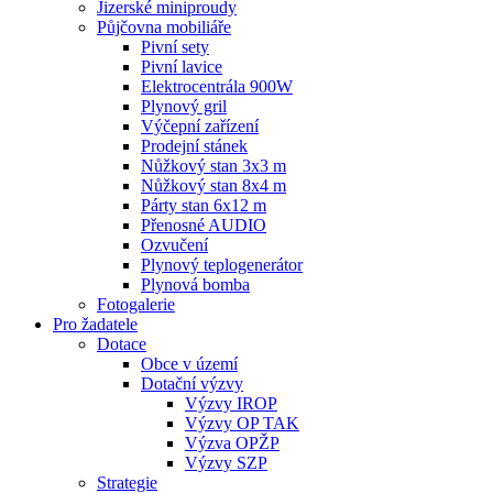
Jizerské miniproudy
Půjčovna mobiliáře
Pivní sety
Pivní lavice
Elektrocentrála 900W
Plynový gril
Výčepní zařízení
Prodejní stánek
Nůžkový stan 3x3 m
Nůžkový stan 8x4 m
Párty stan 6x12 m
Přenosné AUDIO
Ozvučení
Plynový teplogenerátor
Plynová bomba
Fotogalerie
Pro žadatele
Dotace
Obce v území
Dotační výzvy
Výzvy IROP
Výzvy OP TAK
Výzva OPŽP
Výzvy SZP
Strategie