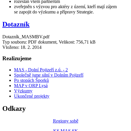
rozeslán všem partnerům
zveřejněn s výzvou pro aktéry z území, kteří mají zájem
se zapojit do výzkumu a přípravy Strategie.
Dotazník
Dotazník_MASMBV.pdf
Typ souboru: PDF dokument, Velikost: 756,71 kB
Vloženo:
18. 2. 2014
Realizujeme
MAS - Dolní Pojizeří z.ú. - 2
Společně jsme silní v Dolním Pojizeří
Po stopách Šporků
MAP v ORP Lysá
Výzkumy
Ukončené projekty
Odkazy
Regiony sobě
KS MAS SK