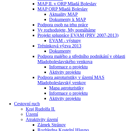
MAP II. v ORP Mladá Boleslav
MAP ORP Mladá Boleslav
Aktuality MAP
Dokumenty k MAP
Podpora osob na trhu práce
Vy rozhodujete, My pomáháme
Projekt splupráce EVAM (PRV 2007-2013)
EVAM - výstupy
Tréninková výzva 2013
Dokumenty
Podpora malého a středního podnikání v oblasti
Mladoboleslavského venkova
Informace o projektu
Aktivity projektu
Podpora agroturistiky v území MAS
Mladoboleslavský venkov
Mapa agroturistiky
Informace o projektu
Aktivity projektu
Cestovní ruch
Kraj Rudolfa II.
Území
Atraktivity území
Zámek Stránov
Rozhledna Kostelní Hlavno