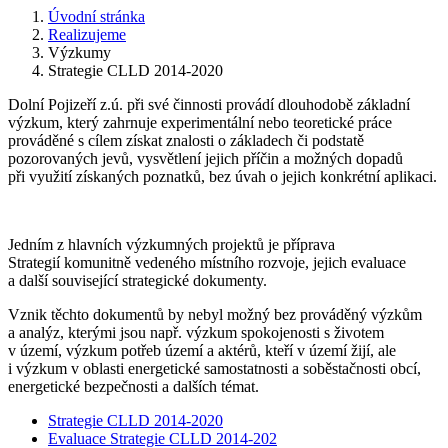
Úvodní stránka
Realizujeme
Výzkumy
Strategie CLLD 2014-2020
Dolní Pojizeří z.ú. při své činnosti provádí dlouhodobě základní
výzkum, který zahrnuje experimentální nebo teoretické práce
prováděné s cílem získat znalosti o základech či podstatě
pozorovaných jevů, vysvětlení jejich příčin a možných dopadů
při využití získaných poznatků, bez úvah o jejich konkrétní aplikaci.
Jedním z hlavních výzkumných projektů je příprava
Strategií komunitně vedeného místního rozvoje, jejich evaluace
a další související strategické dokumenty.
Vznik těchto dokumentů by nebyl možný bez prováděný výzkům
a analýz, kterými jsou např. výzkum spokojenosti s životem
v území, výzkum potřeb území a aktérů, kteří v území žijí, ale
i výzkum v oblasti energetické samostatnosti a soběstačnosti obcí,
energetické bezpečnosti a dalších témat.
Strategie CLLD 2014-2020
Evaluace Strategie CLLD 2014-202