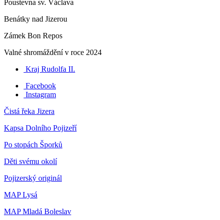
Poustevna sv. Václava
Benátky nad Jizerou
Zámek Bon Repos
Valné shromáždění v roce 2024
Kraj Rudolfa II.
Facebook
Instagram
Čistá řeka Jizera
Kapsa Dolního Pojizeří
Po stopách Šporků
Děti svému okolí
Pojizerský originál
MAP Lysá
MAP Mladá Boleslav