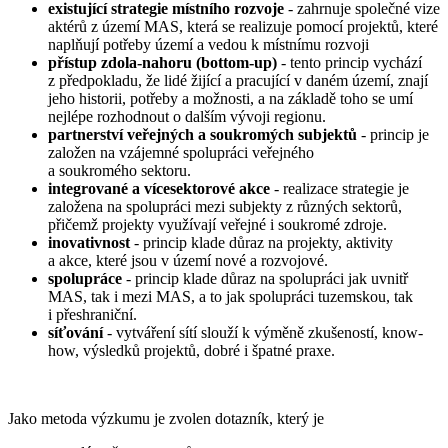
existující strategie místního rozvoje
- zahrnuje společné vize
aktérů z území MAS, která se realizuje pomocí projektů, které
naplňují potřeby území a vedou k místnímu rozvoji
přístup zdola-nahoru (bottom-up)
- tento princip vychází
z předpokladu, že lidé žijící a pracující v daném území, znají
jeho historii, potřeby a možnosti, a na základě toho se umí
nejlépe rozhodnout o dalším vývoji regionu.
partnerství veřejných a soukromých subjektů
- princip je
založen na vzájemné spolupráci veřejného
a soukromého sektoru.
integrované a vícesektorové akce
- realizace strategie je
založena na spolupráci mezi subjekty z různých sektorů,
přičemž projekty využívají veřejné i soukromé zdroje.
inovativnost
- princip klade důraz na projekty, aktivity
a akce, které jsou v území nové a rozvojové.
spolupráce
- princip klade důraz na spolupráci jak uvnitř
MAS, tak i mezi MAS, a to jak spolupráci tuzemskou, tak
i přeshraniční.
síťování
- vytváření sítí slouží k výměně zkušeností, know-
how, výsledků projektů, dobré i špatné praxe.
Jako metoda výzkumu je zvolen dotazník, který je