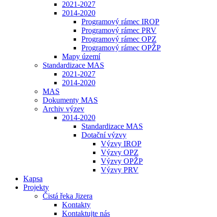
2021-2027
2014-2020
Programový rámec IROP
Programový rámec PRV
Programový rámec OPZ
Programový rámec OPŽP
Mapy území
Standardizace MAS
2021-2027
2014-2020
MAS
Dokumenty MAS
Archiv výzev
2014-2020
Standardizace MAS
Dotační výzvy
Výzvy IROP
Výzvy OPZ
Výzvy OPŽP
Výzvy PRV
Kapsa
Projekty
Čistá řeka Jizera
Kontakty
Kontaktujte nás