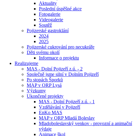
Aktuality
Poslední úspěšné akce
Fotogalerie
Videogalerie
Soutěž
Pojizerské gastroklání
2024
2025
Pojizerské cukrování pro necukráře
Děti svému okolí
Informace o projektu
Realizujeme
MAS - Dolní Pojizeří z.ú. - 2
Společně jsme silní v Dolním Pojizeří
Po stopách Šporků
MAP v ORP Lysá
Výzkumy
Ukončené projekty
MAS - Dolní Pojizeří z.ú. - 1
Vzdělávání v Pojizeří
EnKo MAS
MAP v ORP Mladá Boleslav
Mladoboleslavský venkov - provozní a animační
výdaje
Animace škol