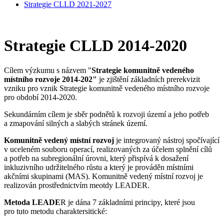
Strategie CLLD 2021-2027
Strategie CLLD 2014-2020
Cílem výzkumu s názvem "
Strategie komunitně vedeného
místního rozvoje 2014-202"
je zjištění základních prerekvizit
vzniku pro vznik Strategie komunitně vedeného místního rozvoje
pro období 2014-2020.
Sekundárním cílem je sběr podnětů k rozvoji území a jeho potřeb
a zmapování silných a slabých stránek území.
Komunitně vedený místní rozvoj
je integrovaný nástroj spočívající
v uceleném souboru operací, realizovaných za účelem splnění cílů
a potřeb na subregionální úrovni, který přispívá k dosažení
inkluzivního udržitelného růstu a který je prováděn místními
akčními skupinami (MAS). Komunitně vedený místní rozvoj je
realizován prostřednictvím meotdy LEADER.
Metoda LEADE
R je dána 7 základními principy, které jsou
pro tuto metodu charaktersitické: