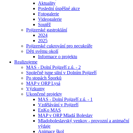
Aktuality
Poslední úspěšné akce
Fotogalerie
Videogalerie
Soutěž
Pojizerské gastroklání
2024
2025
Pojizerské cukrování pro necukráře
Děti svému okolí
Informace o projektu
Realizujeme
MAS - Dolní Pojizeří z.ú. - 2
Společně jsme silní v Dolním Pojizeří
Po stopách Šporků
MAP v ORP Lysá
Výzkumy
Ukončené projekty
MAS - Dolní Pojizeří z.ú. - 1
Vzdělávání v Pojizeří
EnKo MAS
MAP v ORP Mladá Boleslav
Mladoboleslavský venkov - provozní a animační
výdaje
Animace škol