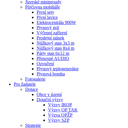
Jizerské miniproudy
Půjčovna mobiliáře
Pivní sety
Pivní lavice
Elektrocentrála 900W
Plynový gril
Výčepní zařízení
Prodejní stánek
Nůžkový stan 3x3 m
Nůžkový stan 8x4 m
Párty stan 6x12 m
Přenosné AUDIO
Ozvučení
Plynový teplogenerátor
Plynová bomba
Fotogalerie
Pro žadatele
Dotace
Obce v území
Dotační výzvy
Výzvy IROP
Výzvy OP TAK
Výzva OPŽP
Výzvy SZP
Strategie