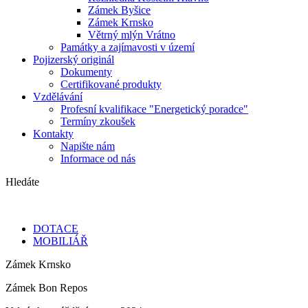
Zámek Byšice
Zámek Krnsko
Větrný mlýn Vrátno
Památky a zajímavosti v území
Pojizerský originál
Dokumenty
Certifikované produkty
Vzdělávání
Profesní kvalifikace "Energetický poradce"
Termíny zkoušek
Kontakty
Napište nám
Informace od nás
Hledáte
DOTACE
MOBILIÁŘ
Zámek Krnsko
Zámek Bon Repos