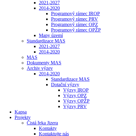
2021-2027
2014-2020
Programový rámec IROP
Programový rámec PRV
Programový rámec OPZ
Programový rámec OPŽP
Mapy území
Standardizace MAS
2021-2027
2014-2020
MAS
Dokumenty MAS
Archiv výzev
2014-2020
Standardizace MAS
Dotační výzvy
Výzvy IROP
Výzvy OPZ
Výzvy OPŽP
Výzvy PRV
Kapsa
Projekty
Čistá řeka Jizera
Kontakty
Kontaktujte nás