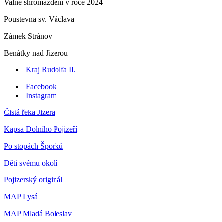
Valné shromáždění v roce 2024
Poustevna sv. Václava
Zámek Stránov
Benátky nad Jizerou
Kraj Rudolfa II.
Facebook
Instagram
Čistá řeka Jizera
Kapsa Dolního Pojizeří
Po stopách Šporků
Děti svému okolí
Pojizerský originál
MAP Lysá
MAP Mladá Boleslav