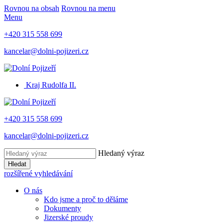
Rovnou na obsah
Rovnou na menu
Menu
+420 315 558 699
kancelar@dolni-pojizeri.cz
Kraj Rudolfa II.
+420 315 558 699
kancelar@dolni-pojizeri.cz
Hledaný výraz
Hledat
rozšířené vyhledávání
O nás
Kdo jsme a proč to děláme
Dokumenty
Jizerské proudy