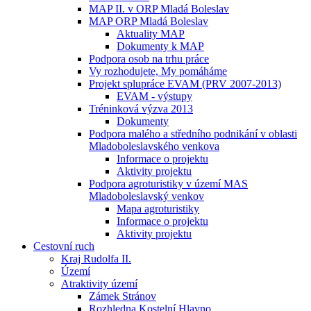
MAP II. v ORP Mladá Boleslav
MAP ORP Mladá Boleslav
Aktuality MAP
Dokumenty k MAP
Podpora osob na trhu práce
Vy rozhodujete, My pomáháme
Projekt splupráce EVAM (PRV 2007-2013)
EVAM - výstupy
Tréninková výzva 2013
Dokumenty
Podpora malého a středního podnikání v oblasti
Mladoboleslavského venkova
Informace o projektu
Aktivity projektu
Podpora agroturistiky v území MAS
Mladoboleslavský venkov
Mapa agroturistiky
Informace o projektu
Aktivity projektu
Cestovní ruch
Kraj Rudolfa II.
Území
Atraktivity území
Zámek Stránov
Rozhledna Kostelní Hlavno