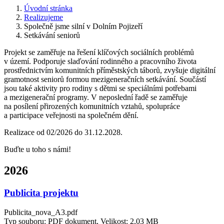
Úvodní stránka
Realizujeme
Společně jsme silní v Dolním Pojizeří
Setkávání seniorů
Projekt se zaměřuje na řešení klíčových sociálních problémů
v území. Podporuje slaďování rodinného a pracovního života
prostřednictvím komunitních příměstských táborů, zvyšuje digitální
gramotnost seniorů formou mezigeneračních setkávání. Součástí
jsou také aktivity pro rodiny s dětmi se speciálními potřebami
a mezigenerační programy. V neposlední řadě se zaměřuje
na posílení přirozených komunitních vztahů, spolupráce
a participace veřejnosti na společném dění.
Realizace od 02/2026 do 31.12.2028.
Buďte u toho s námi!
2026
Publicita projektu
Publicita_nova_A3.pdf
Typ souboru: PDF dokument, Velikost: 2,03 MB