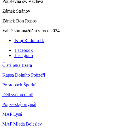
Poustevna sv. Václava
Zámek Stránov
Zámek Bon Repos
Valné shromáždění v roce 2024
Kraj Rudolfa II.
Facebook
Instagram
Čistá řeka Jizera
Kapsa Dolního Pojizeří
Po stopách Šporků
Děti svému okolí
Pojizerský originál
MAP Lysá
MAP Mladá Boleslav