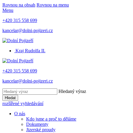
Rovnou na obsah
Rovnou na menu
Menu
+420 315 558 699
kancelar@dolni-pojizeri.cz
Kraj Rudolfa II.
+420 315 558 699
kancelar@dolni-pojizeri.cz
Hledaný výraz
Hledat
rozšířené vyhledávání
O nás
Kdo jsme a proč to děláme
Dokumenty
Jizerské proudy