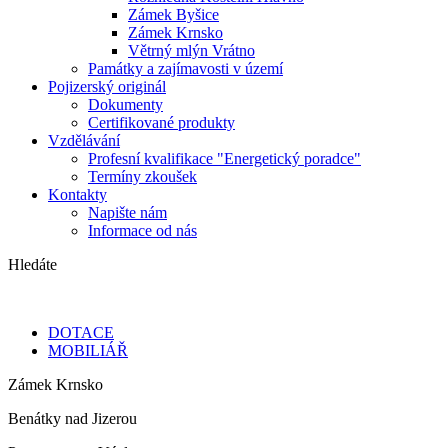
Zámek Byšice
Zámek Krnsko
Větrný mlýn Vrátno
Památky a zajímavosti v území
Pojizerský originál
Dokumenty
Certifikované produkty
Vzdělávání
Profesní kvalifikace "Energetický poradce"
Termíny zkoušek
Kontakty
Napište nám
Informace od nás
Hledáte
DOTACE
MOBILIÁŘ
Zámek Krnsko
Benátky nad Jizerou