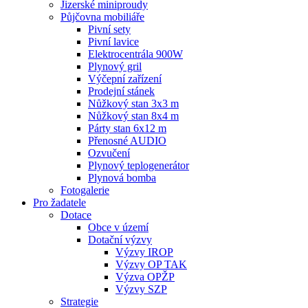
Jizerské miniproudy
Půjčovna mobiliáře
Pivní sety
Pivní lavice
Elektrocentrála 900W
Plynový gril
Výčepní zařízení
Prodejní stánek
Nůžkový stan 3x3 m
Nůžkový stan 8x4 m
Párty stan 6x12 m
Přenosné AUDIO
Ozvučení
Plynový teplogenerátor
Plynová bomba
Fotogalerie
Pro žadatele
Dotace
Obce v území
Dotační výzvy
Výzvy IROP
Výzvy OP TAK
Výzva OPŽP
Výzvy SZP
Strategie