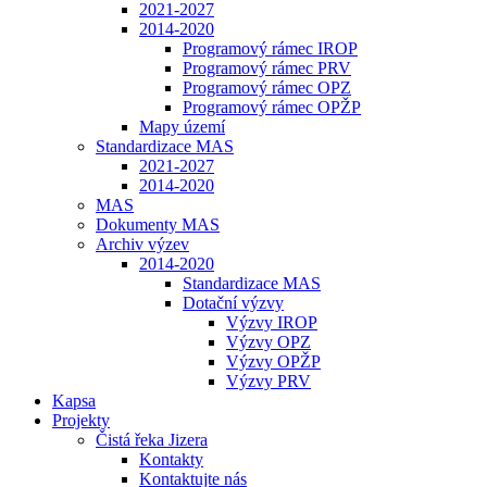
2021-2027
2014-2020
Programový rámec IROP
Programový rámec PRV
Programový rámec OPZ
Programový rámec OPŽP
Mapy území
Standardizace MAS
2021-2027
2014-2020
MAS
Dokumenty MAS
Archiv výzev
2014-2020
Standardizace MAS
Dotační výzvy
Výzvy IROP
Výzvy OPZ
Výzvy OPŽP
Výzvy PRV
Kapsa
Projekty
Čistá řeka Jizera
Kontakty
Kontaktujte nás