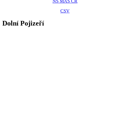
NS MAS ČR
CSV
Dolní Pojizeří