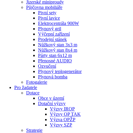
Jizerské miniproudy
Půjčovna mobiliáře
Pivní sety
Pivní lavice
Elektrocentrála 900W
Plynový gril
Výčepní zařízení
Prodejní stánek
Nůžkový stan 3x3 m
Nůžkový stan 8x4 m
Párty stan 6x12 m
Přenosné AUDIO
Ozvučení
Plynový teplogenerátor
Plynová bomba
Fotogalerie
Pro žadatele
Dotace
Obce v území
Dotační výzvy
Výzvy IROP
Výzvy OP TAK
Výzva OPŽP
Výzvy SZP
Strategie