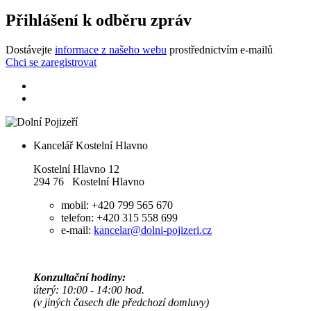
Přihlášení k odběru zpráv
Dostávejte
informace z našeho webu
prostřednictvím e-mailů
Chci se zaregistrovat
Kancelář Kostelní Hlavno
Kostelní Hlavno 12
294 76 Kostelní Hlavno
mobil: +420 799 565 670
telefon: +420 315 558 699
e-mail:
kancelar@dolni-pojizeri.cz
Konzultační hodiny:
úterý: 10:00 - 14:00 hod.
(v jiných časech dle předchozí domluvy)