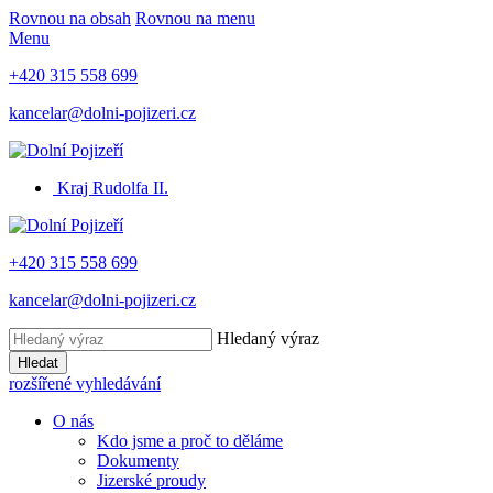
Rovnou na obsah
Rovnou na menu
Menu
+420 315 558 699
kancelar@dolni-pojizeri.cz
Kraj Rudolfa II.
+420 315 558 699
kancelar@dolni-pojizeri.cz
Hledaný výraz
Hledat
rozšířené vyhledávání
O nás
Kdo jsme a proč to děláme
Dokumenty
Jizerské proudy