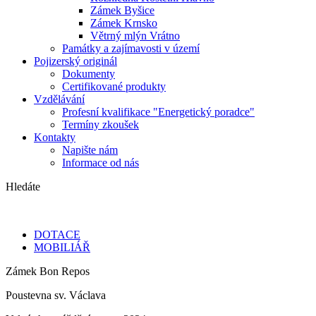
Zámek Byšice
Zámek Krnsko
Větrný mlýn Vrátno
Památky a zajímavosti v území
Pojizerský originál
Dokumenty
Certifikované produkty
Vzdělávání
Profesní kvalifikace "Energetický poradce"
Termíny zkoušek
Kontakty
Napište nám
Informace od nás
Hledáte
DOTACE
MOBILIÁŘ
Zámek Bon Repos
Poustevna sv. Václava