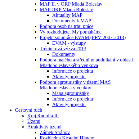
MAP II. v ORP Mladá Boleslav
MAP ORP Mladá Boleslav
Aktuality MAP
Dokumenty k MAP
Podpora osob na trhu práce
Vy rozhodujete, My pomáháme
Projekt splupráce EVAM (PRV 2007-2013)
EVAM - výstupy
Tréninková výzva 2013
Dokumenty
Podpora malého a středního podnikání v oblasti
Mladoboleslavského venkova
Informace o projektu
Aktivity projektu
Podpora agroturistiky v území MAS
Mladoboleslavský venkov
Mapa agroturistiky
Informace o projektu
Aktivity projektu
Cestovní ruch
Kraj Rudolfa II.
Území
Atraktivity území
Zámek Stránov
Rozhledna Kostelní Hlavno