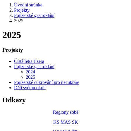
Úvodní stránka
Projekty
Pojizerské gastroklání
2025
2025
Projekty
Čistá řeka Jizera
Pojizerské gastroklání
2024
2025
Pojizerské cukrování pro necukráře
Děti svému okolí
Odkazy
Regiony sobě
KS MAS SK