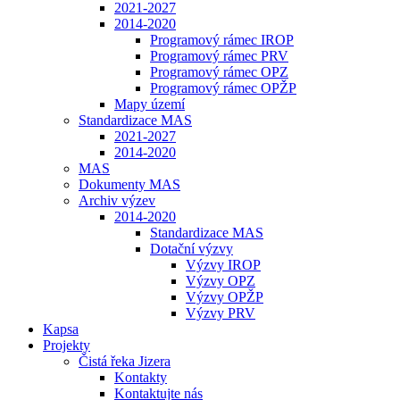
2021-2027
2014-2020
Programový rámec IROP
Programový rámec PRV
Programový rámec OPZ
Programový rámec OPŽP
Mapy území
Standardizace MAS
2021-2027
2014-2020
MAS
Dokumenty MAS
Archiv výzev
2014-2020
Standardizace MAS
Dotační výzvy
Výzvy IROP
Výzvy OPZ
Výzvy OPŽP
Výzvy PRV
Kapsa
Projekty
Čistá řeka Jizera
Kontakty
Kontaktujte nás