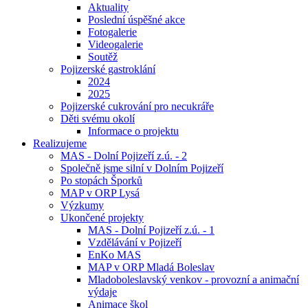
Aktuality
Poslední úspěšné akce
Fotogalerie
Videogalerie
Soutěž
Pojizerské gastroklání
2024
2025
Pojizerské cukrování pro necukráře
Děti svému okolí
Informace o projektu
Realizujeme
MAS - Dolní Pojizeří z.ú. - 2
Společně jsme silní v Dolním Pojizeří
Po stopách Šporků
MAP v ORP Lysá
Výzkumy
Ukončené projekty
MAS - Dolní Pojizeří z.ú. - 1
Vzdělávání v Pojizeří
EnKo MAS
MAP v ORP Mladá Boleslav
Mladoboleslavský venkov - provozní a animační
výdaje
Animace škol