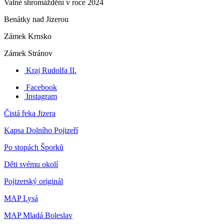
Valné shromáždění v roce 2024
Benátky nad Jizerou
Zámek Krnsko
Zámek Stránov
Kraj Rudolfa II.
Facebook
Instagram
Čistá řeka Jizera
Kapsa Dolního Pojizeří
Po stopách Šporků
Děti svému okolí
Pojizerský originál
MAP Lysá
MAP Mladá Boleslav