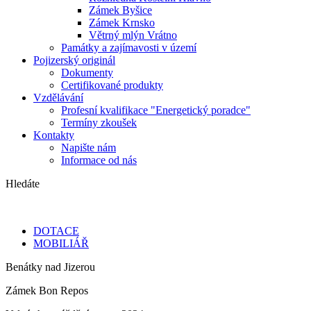
Zámek Byšice
Zámek Krnsko
Větrný mlýn Vrátno
Památky a zajímavosti v území
Pojizerský originál
Dokumenty
Certifikované produkty
Vzdělávání
Profesní kvalifikace "Energetický poradce"
Termíny zkoušek
Kontakty
Napište nám
Informace od nás
Hledáte
DOTACE
MOBILIÁŘ
Benátky nad Jizerou
Zámek Bon Repos