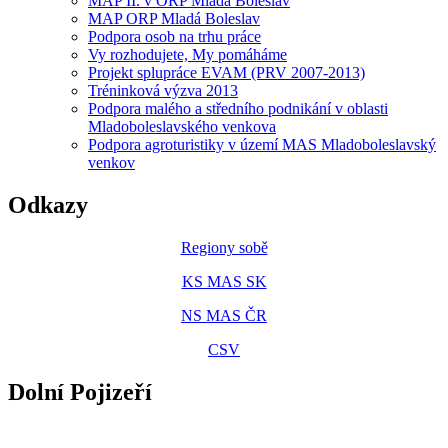
MAP II. v ORP Mladá Boleslav
MAP ORP Mladá Boleslav
Podpora osob na trhu práce
Vy rozhodujete, My pomáháme
Projekt splupráce EVAM (PRV 2007-2013)
Tréninková výzva 2013
Podpora malého a středního podnikání v oblasti
Mladoboleslavského venkova
Podpora agroturistiky v území MAS Mladoboleslavský
venkov
Odkazy
Regiony sobě
KS MAS SK
NS MAS ČR
CSV
Dolní Pojizeří