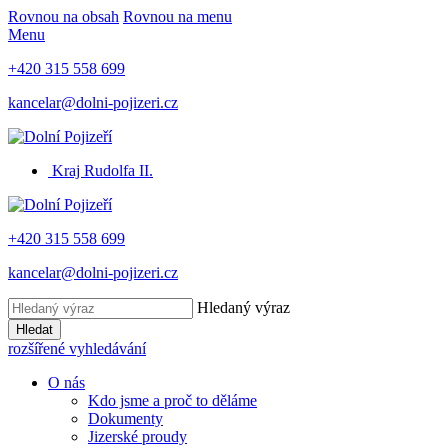
Rovnou na obsah
Rovnou na menu
Menu
+420 315 558 699
kancelar@dolni-pojizeri.cz
Kraj Rudolfa II.
+420 315 558 699
kancelar@dolni-pojizeri.cz
Hledaný výraz
Hledat
rozšířené vyhledávání
O nás
Kdo jsme a proč to děláme
Dokumenty
Jizerské proudy