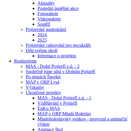
Aktuality
Poslední úspěšné akce
Fotogalerie
Videogalerie
Soutěž
Pojizerské gastroklání
2024
2025
Pojizerské cukrování pro necukráře
Děti svému okolí
Informace o projektu
Realizujeme
MAS - Dolní Pojizeří z.ú. - 2
Společně jsme silní v Dolním Pojizeří
Po stopách Šporků
MAP v ORP Lysá
Výzkumy
Ukončené projekty
MAS - Dolní Pojizeří z.ú. - 1
Vzdělávání v Pojizeří
EnKo MAS
MAP v ORP Mladá Boleslav
Mladoboleslavský venkov - provozní a animační
výdaje
Animace škol