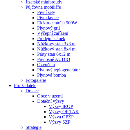
Jizerské miniproudy
Půjčovna mobiliáře
Pivní sety
Pivní lavice
Elektrocentrála 900W
Plynový gril
Výčepní zařízení
Prodejní stánek
Nůžkový stan 3x3 m
Nůžkový stan 8x4 m
Párty stan 6x12 m
Přenosné AUDIO
Ozvučení
Plynový teplogenerátor
Plynová bomba
Fotogalerie
Pro žadatele
Dotace
Obce v území
Dotační výzvy
Výzvy IROP
Výzvy OP TAK
Výzva OPŽP
Výzvy SZP
Strategie