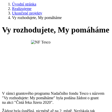
Úvodní stránka
Realizujeme
Ukončené projekty
Vy rozhodujete, My pomáháme
Vy rozhodujete, My pomáháme
V rámci grantového programu Nadačního fondu Tesco s názvem
"Vy rozhodujete: My pomáháme" byla podána žádost o grant
na akci "Čistá řeka Jizera 2020".
Žádost byla úspěšná, nicméně až na 2. místě. Nezískala tak