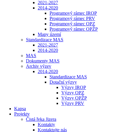
2021-2027
2014-2020
Programový rámec IROP
Programový rámec PRV
Programový rámec OPZ
Programový rámec OPŽP
Mapy území
Standardizace MAS
2021-2027
2014-2020
MAS
Dokumenty MAS
Archiv výzev
2014-2020
Standardizace MAS
Dotační výzvy
Výzvy IROP
Výzvy OPZ
Výzvy OPŽP
Výzvy PRV
Kapsa
Projekty
Čistá řeka Jizera
Kontakty
Kontaktujte nás