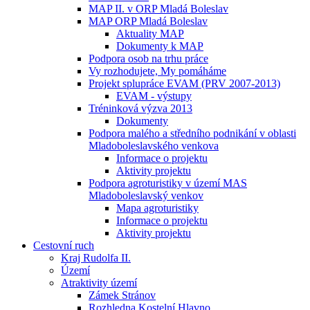
MAP II. v ORP Mladá Boleslav
MAP ORP Mladá Boleslav
Aktuality MAP
Dokumenty k MAP
Podpora osob na trhu práce
Vy rozhodujete, My pomáháme
Projekt splupráce EVAM (PRV 2007-2013)
EVAM - výstupy
Tréninková výzva 2013
Dokumenty
Podpora malého a středního podnikání v oblasti
Mladoboleslavského venkova
Informace o projektu
Aktivity projektu
Podpora agroturistiky v území MAS
Mladoboleslavský venkov
Mapa agroturistiky
Informace o projektu
Aktivity projektu
Cestovní ruch
Kraj Rudolfa II.
Území
Atraktivity území
Zámek Stránov
Rozhledna Kostelní Hlavno