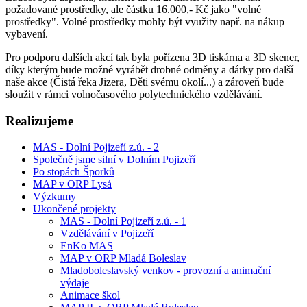
požadované prostředky, ale částku 16.000,- Kč jako "volné
prostředky". Volné prostředky mohly být využity např. na nákup
vybavení.
Pro podporu dalších akcí tak byla pořízena 3D tiskárna a 3D skener,
díky kterým bude možné vyrábět drobné odměny a dárky pro další
naše akce (Čistá řeka Jizera, Děti svému okolí...) a zároveň bude
sloužit v rámci volnočasového polytechnického vzdělávání.
Realizujeme
MAS - Dolní Pojizeří z.ú. - 2
Společně jsme silní v Dolním Pojizeří
Po stopách Šporků
MAP v ORP Lysá
Výzkumy
Ukončené projekty
MAS - Dolní Pojizeří z.ú. - 1
Vzdělávání v Pojizeří
EnKo MAS
MAP v ORP Mladá Boleslav
Mladoboleslavský venkov - provozní a animační
výdaje
Animace škol