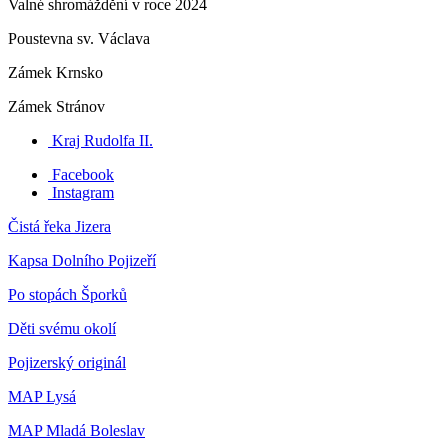
Valné shromáždění v roce 2024
Poustevna sv. Václava
Zámek Krnsko
Zámek Stránov
Kraj Rudolfa II.
Facebook
Instagram
Čistá řeka Jizera
Kapsa Dolního Pojizeří
Po stopách Šporků
Děti svému okolí
Pojizerský originál
MAP Lysá
MAP Mladá Boleslav