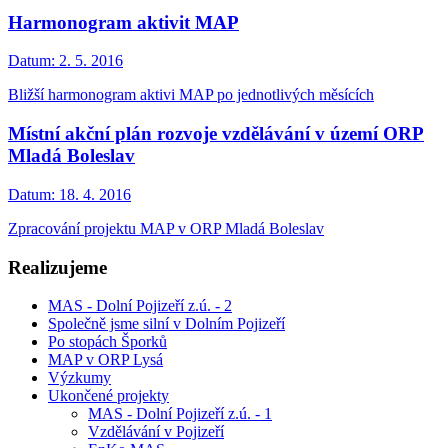
Harmonogram aktivit MAP
Datum:
2. 5. 2016
Bližší harmonogram aktivi MAP po jednotlivých měsících
Místní akční plán rozvoje vzdělávání v území ORP
Mladá Boleslav
Datum:
18. 4. 2016
Zpracování projektu MAP v ORP Mladá Boleslav
Realizujeme
MAS - Dolní Pojizeří z.ú. - 2
Společně jsme silní v Dolním Pojizeří
Po stopách Šporků
MAP v ORP Lysá
Výzkumy
Ukončené projekty
MAS - Dolní Pojizeří z.ú. - 1
Vzdělávání v Pojizeří