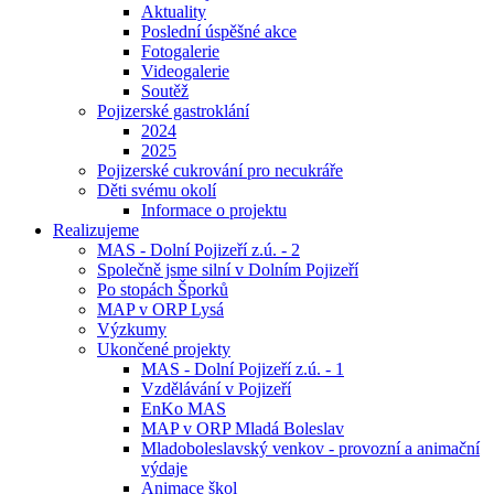
Aktuality
Poslední úspěšné akce
Fotogalerie
Videogalerie
Soutěž
Pojizerské gastroklání
2024
2025
Pojizerské cukrování pro necukráře
Děti svému okolí
Informace o projektu
Realizujeme
MAS - Dolní Pojizeří z.ú. - 2
Společně jsme silní v Dolním Pojizeří
Po stopách Šporků
MAP v ORP Lysá
Výzkumy
Ukončené projekty
MAS - Dolní Pojizeří z.ú. - 1
Vzdělávání v Pojizeří
EnKo MAS
MAP v ORP Mladá Boleslav
Mladoboleslavský venkov - provozní a animační
výdaje
Animace škol