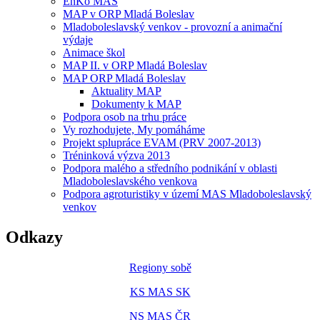
EnKo MAS
MAP v ORP Mladá Boleslav
Mladoboleslavský venkov - provozní a animační
výdaje
Animace škol
MAP II. v ORP Mladá Boleslav
MAP ORP Mladá Boleslav
Aktuality MAP
Dokumenty k MAP
Podpora osob na trhu práce
Vy rozhodujete, My pomáháme
Projekt splupráce EVAM (PRV 2007-2013)
Tréninková výzva 2013
Podpora malého a středního podnikání v oblasti
Mladoboleslavského venkova
Podpora agroturistiky v území MAS Mladoboleslavský
venkov
Odkazy
Regiony sobě
KS MAS SK
NS MAS ČR