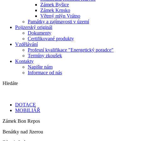
Zámek Byšice
Zámek Krnsko
Větrný mlýn Vrátno
Památky a zajímavosti v území
Pojizerský originál
Dokumenty
Certifikované produkty
Vzdělávání
Profesní kvalifikace "Energetický poradce"
Termíny zkoušek
Kontakty
Napište nám
Informace od nás
Hledáte
DOTACE
MOBILIÁŘ
Zámek Bon Repos
Benátky nad Jizerou