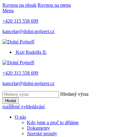
Rovnou na obsah
Rovnou na menu
Menu
+420 315 558 699
kancelar@dolni-pojizeri.cz
Kraj Rudolfa II.
+420 315 558 699
kancelar@dolni-pojizeri.cz
Hledaný výraz
Hledat
rozšířené vyhledávání
O nás
Kdo jsme a proč to děláme
Dokumenty
Jizerské proudy