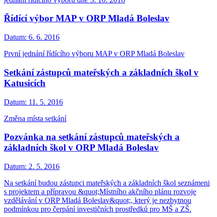
Řídící výbor MAP v ORP Mladá Boleslav
Datum:
6. 6. 2016
První jednání řídícího výboru MAP v ORP Mladá Boleslav
Setkání zástupců mateřských a základních škol v
Katusicích
Datum:
11. 5. 2016
Změna místa setkání
Pozvánka na setkání zástupců mateřských a
základních škol v ORP Mladá Boleslav
Datum:
2. 5. 2016
Na setkání budou zástupci mateřských a základních škol seznámeni
s projektem a přípravou &quot;Místního akčního plánu rozvoje
vzdělávání v ORP Mladá Boleslav&quot;, který je nezbytnou
podmínkou pro čerpání investičních prostředků pro MŠ a ZŠ.