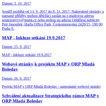
Datum:
3. 10. 2017
Soutěž probíhá od 13. 9. 2017 do 8. 11. 2017. Nakreslené obrázky a
napsané příběhy mohou děti/žáci zasílat na e-mailovou adresu
soutezopvvv@msmt.cz nebo poštou na adresu Oddělení publicity,
Petr Janoušek, Harfa Office Park, Českomoravská 2420/15, 190 00
Praha 9.
MAP - Inkluze setkání 19.9.2017
Datum:
25. 9. 2017
MAP - Inkluze setkání 19.9.2017
Webové stránky k projektu MAP v ORP Mladá
Boleslav
Datum:
26. 6. 2017
Projekt MAP v ORP Mladá Boleslav - samostatné webové stránky
Schválení aktualizace Strategického rámce MAP v
ORP Mladá Boleslav