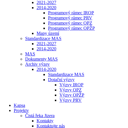
2021-2027
2014-2020
Programový rámec IROP
Programový rámec PRV
Programový rámec OPZ
Programový rámec OPŽP
Mapy území
Standardizace MAS
2021-2027
2014-2020
MAS
Dokumenty MAS
Archiv výzev
2014-2020
Standardizace MAS
Dotační výzvy
Výzvy IROP
Výzvy OPZ
Výzvy OPŽP
Výzvy PRV
Kapsa
Projekty
Čistá řeka Jizera
Kontakty
Kontaktujte nás