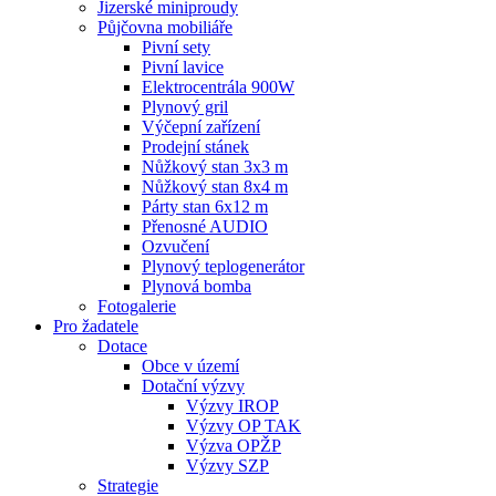
Jizerské miniproudy
Půjčovna mobiliáře
Pivní sety
Pivní lavice
Elektrocentrála 900W
Plynový gril
Výčepní zařízení
Prodejní stánek
Nůžkový stan 3x3 m
Nůžkový stan 8x4 m
Párty stan 6x12 m
Přenosné AUDIO
Ozvučení
Plynový teplogenerátor
Plynová bomba
Fotogalerie
Pro žadatele
Dotace
Obce v území
Dotační výzvy
Výzvy IROP
Výzvy OP TAK
Výzva OPŽP
Výzvy SZP
Strategie