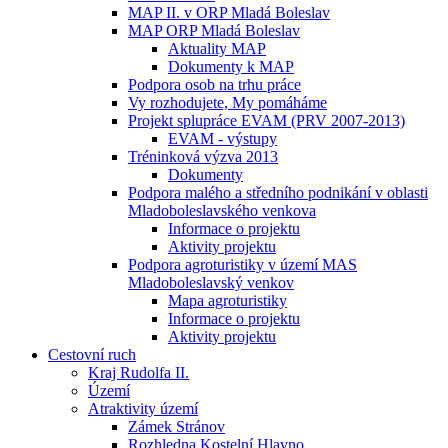
MAP II. v ORP Mladá Boleslav
MAP ORP Mladá Boleslav
Aktuality MAP
Dokumenty k MAP
Podpora osob na trhu práce
Vy rozhodujete, My pomáháme
Projekt splupráce EVAM (PRV 2007-2013)
EVAM - výstupy
Tréninková výzva 2013
Dokumenty
Podpora malého a středního podnikání v oblasti
Mladoboleslavského venkova
Informace o projektu
Aktivity projektu
Podpora agroturistiky v území MAS
Mladoboleslavský venkov
Mapa agroturistiky
Informace o projektu
Aktivity projektu
Cestovní ruch
Kraj Rudolfa II.
Území
Atraktivity území
Zámek Stránov
Rozhledna Kostelní Hlavno