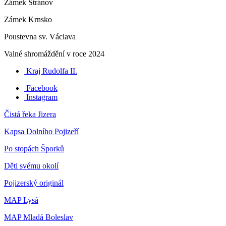
Zámek Stránov
Zámek Krnsko
Poustevna sv. Václava
Valné shromáždění v roce 2024
Kraj Rudolfa II.
Facebook
Instagram
Čistá řeka Jizera
Kapsa Dolního Pojizeří
Po stopách Šporků
Děti svému okolí
Pojizerský originál
MAP Lysá
MAP Mladá Boleslav