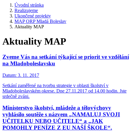
Úvodní stránka
Realizujeme
Ukončené projekty
MAP ORP Mladá Boleslav
Aktuality MAP
Aktuality MAP
Zveme Vás na setkání týkající se priorit ve vzdělání
na Mladoboleslavsku
Datum:
3. 11. 2017
Setkání zaměřené na tvorbu strategie v oblasti školství v
Mladoboleslavském okrese. Dne 27.11.2017 od 14.00 hodin. Jste
srdečně zváni.
Ministerstvo školství, mládeže a tělovýchovy
vyhlásilo soutěže s názvem „NAMALUJ SVOJI
UČITELKU NEBO UČITELE“ a „JAK
POMOHLY PENÍZE Z EU NAŠÍ ŠKOLE“.