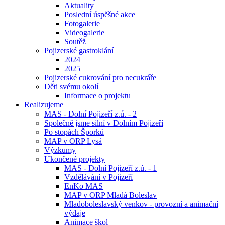
Aktuality
Poslední úspěšné akce
Fotogalerie
Videogalerie
Soutěž
Pojizerské gastroklání
2024
2025
Pojizerské cukrování pro necukráře
Děti svému okolí
Informace o projektu
Realizujeme
MAS - Dolní Pojizeří z.ú. - 2
Společně jsme silní v Dolním Pojizeří
Po stopách Šporků
MAP v ORP Lysá
Výzkumy
Ukončené projekty
MAS - Dolní Pojizeří z.ú. - 1
Vzdělávání v Pojizeří
EnKo MAS
MAP v ORP Mladá Boleslav
Mladoboleslavský venkov - provozní a animační
výdaje
Animace škol