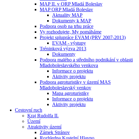
MAP II. v ORP Mladá Boleslav
MAP ORP Mladá Boleslav
Aktuality MAP
Dokumenty k MAP
Podpora osob na trhu práce
Vy rozhodujete, My pomáháme
Projekt splupráce EVAM (PRV 2007-2013)
EVAM - výstupy
Tréninková výzva 2013
Dokumenty
Podpora malého a středního podnikání v oblasti
Mladoboleslavského venkova
Informace o projektu
Aktivity projektu
Podpora agroturistiky v území MAS
Mladoboleslavský venkov
Mapa agroturistiky
Informace o projektu
Aktivity projektu
Cestovní ruch
Kraj Rudolfa II.
Území
Atraktivity území
Zámek Stránov
Rozhledna Kostelní Hlavno