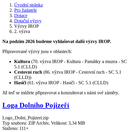
Úvodní stránka
Pro žadatele
Dotace
Dotační výzvy
Výzvy IROP
2. výzva
Na podzim 2026 budeme vyhlašovat další výzvy IROP.
Připravované výzvy jsou v oblastech:
Kultura
(70. výzva IROP - Kultura - Památky a muzea - SC
5.1 (CLLD)
Cestovní ruch
(86. výzva IROP - Cestovní ruch - SC 5.1
(CLLD))
Hasiči
(61. výzva IROP - Hasiči - SC 5.1 (CLLD)
Již teď se můžete připravovat a konzultovat s námi své záměry.
Loga Dolního Pojizeří
Logo_Dolni_Pojizeri.zip
Typ souboru: ZIP Archiv, Velikost: 3,34 MB
Staženo: 111×