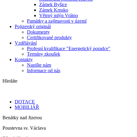
Zámek Byšice
Zámek Krnsko
Větrný mlýn Vrátno
Památky a zajímavosti v území
Pojizerský originál
Dokumenty
Certifikované produkty
Vzdělávání
Profesní kvalifikace "Energetický poradce"
Termíny zkoušek
Kontakty
Napište nám
Informace od nás
Hledáte
DOTACE
MOBILIÁŘ
Benátky nad Jizerou
Poustevna sv. Václava