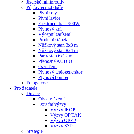
Jizerské miniproudy
Půjčovna mobiliáře
Pivní sety
Pivní lavice
Elektrocentrála 900W
Plynový gril
Výčepní zařízení
Prodejní stánek
Nůžkový stan 3x3 m
Nůžkový stan 8x4 m
Párty stan 6x12 m
Přenosné AUDIO
Ozvučení
Plynový teplogenerátor
Plynová bomba
Fotogalerie
Pro žadatele
Dotace
Obce v území
Dotační výzvy
Výzvy IROP
Výzvy OP TAK
Výzva OPŽP
Výzvy SZP
Strategie