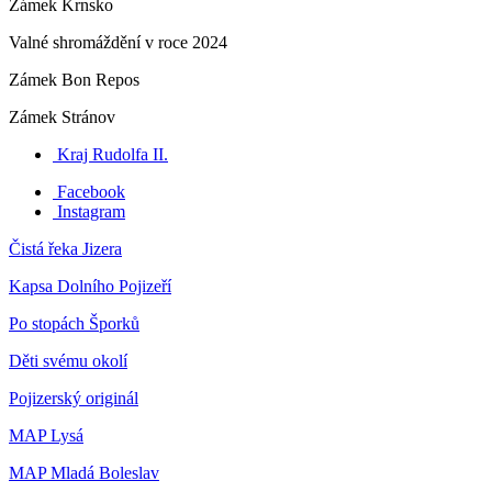
Zámek Krnsko
Valné shromáždění v roce 2024
Zámek Bon Repos
Zámek Stránov
Kraj Rudolfa II.
Facebook
Instagram
Čistá řeka Jizera
Kapsa Dolního Pojizeří
Po stopách Šporků
Děti svému okolí
Pojizerský originál
MAP Lysá
MAP Mladá Boleslav