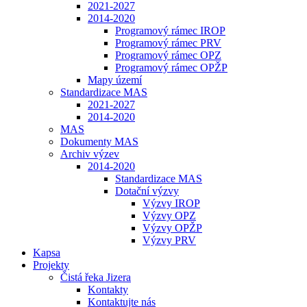
2021-2027
2014-2020
Programový rámec IROP
Programový rámec PRV
Programový rámec OPZ
Programový rámec OPŽP
Mapy území
Standardizace MAS
2021-2027
2014-2020
MAS
Dokumenty MAS
Archiv výzev
2014-2020
Standardizace MAS
Dotační výzvy
Výzvy IROP
Výzvy OPZ
Výzvy OPŽP
Výzvy PRV
Kapsa
Projekty
Čistá řeka Jizera
Kontakty
Kontaktujte nás