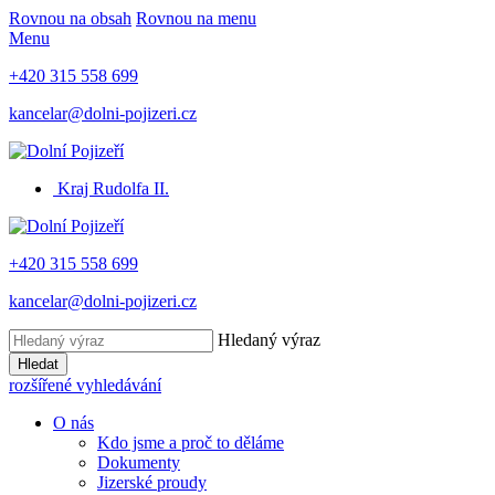
Rovnou na obsah
Rovnou na menu
Menu
+420 315 558 699
kancelar@dolni-pojizeri.cz
Kraj Rudolfa II.
+420 315 558 699
kancelar@dolni-pojizeri.cz
Hledaný výraz
Hledat
rozšířené vyhledávání
O nás
Kdo jsme a proč to děláme
Dokumenty
Jizerské proudy