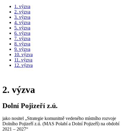
1. výzva
2. výzva
3. výzva
4. výzva
5. výzva
6. výzva
7. výzva
8. výzva
9. výzva
10. výzva
11. výzva
12. výzva
2. výzva
Dolní Pojizeří z.ú.
jako nositel „Strategie komunitně vedeného místního rozvoje
Dolního Pojizeří z.ú. (MAS Polabí a Dolní Pojizeří) na období
2021 – 2027“