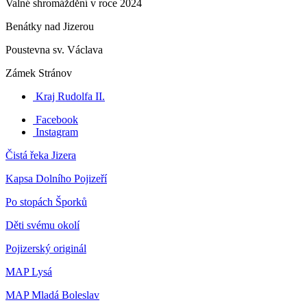
Valné shromáždění v roce 2024
Benátky nad Jizerou
Poustevna sv. Václava
Zámek Stránov
Kraj Rudolfa II.
Facebook
Instagram
Čistá řeka Jizera
Kapsa Dolního Pojizeří
Po stopách Šporků
Děti svému okolí
Pojizerský originál
MAP Lysá
MAP Mladá Boleslav