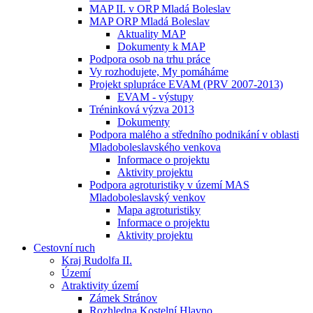
MAP II. v ORP Mladá Boleslav
MAP ORP Mladá Boleslav
Aktuality MAP
Dokumenty k MAP
Podpora osob na trhu práce
Vy rozhodujete, My pomáháme
Projekt splupráce EVAM (PRV 2007-2013)
EVAM - výstupy
Tréninková výzva 2013
Dokumenty
Podpora malého a středního podnikání v oblasti
Mladoboleslavského venkova
Informace o projektu
Aktivity projektu
Podpora agroturistiky v území MAS
Mladoboleslavský venkov
Mapa agroturistiky
Informace o projektu
Aktivity projektu
Cestovní ruch
Kraj Rudolfa II.
Území
Atraktivity území
Zámek Stránov
Rozhledna Kostelní Hlavno