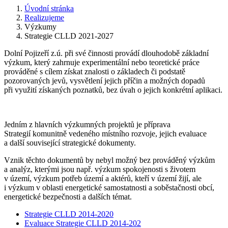
Úvodní stránka
Realizujeme
Výzkumy
Strategie CLLD 2021-2027
Dolní Pojizeří z.ú. při své činnosti provádí dlouhodobě základní
výzkum, který zahrnuje experimentální nebo teoretické práce
prováděné s cílem získat znalosti o základech či podstatě
pozorovaných jevů, vysvětlení jejich příčin a možných dopadů
při využití získaných poznatků, bez úvah o jejich konkrétní aplikaci.
Jedním z hlavních výzkumných projektů je příprava
Strategií komunitně vedeného místního rozvoje, jejich evaluace
a další související strategické dokumenty.
Vznik těchto dokumentů by nebyl možný bez prováděný výzkům
a analýz, kterými jsou např. výzkum spokojenosti s životem
v území, výzkum potřeb území a aktérů, kteří v území žijí, ale
i výzkum v oblasti energetické samostatnosti a soběstačnosti obcí,
energetické bezpečnosti a dalších témat.
Strategie CLLD 2014-2020
Evaluace Strategie CLLD 2014-202