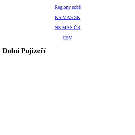
Regiony sobě
KS MAS SK
NS MAS ČR
CSV
Dolní Pojizeří