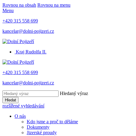
Rovnou na obsah
Rovnou na menu
Menu
+420 315 558 699
kancelar@dolni-pojizeri.cz
Kraj Rudolfa II.
+420 315 558 699
kancelar@dolni-pojizeri.cz
Hledaný výraz
Hledat
rozšířené vyhledávání
O nás
Kdo jsme a proč to děláme
Dokumenty
Jizerské proudy