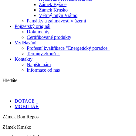
Zámek Byšice
Zámek Krnsko
Větrný mlýn Vrátno
Památky a zajímavosti v území
Pojizerský originál
Dokumenty
Certifikované produkty
Vzdělávání
Profesní kvalifikace "Energetický poradce"
Termíny zkoušek
Kontakty
Napište nám
Informace od nás
Hledáte
DOTACE
MOBILIÁŘ
Zámek Bon Repos
Zámek Krnsko