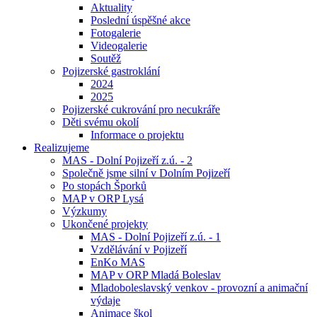
Aktuality
Poslední úspěšné akce
Fotogalerie
Videogalerie
Soutěž
Pojizerské gastroklání
2024
2025
Pojizerské cukrování pro necukráře
Děti svému okolí
Informace o projektu
Realizujeme
MAS - Dolní Pojizeří z.ú. - 2
Společně jsme silní v Dolním Pojizeří
Po stopách Šporků
MAP v ORP Lysá
Výzkumy
Ukončené projekty
MAS - Dolní Pojizeří z.ú. - 1
Vzdělávání v Pojizeří
EnKo MAS
MAP v ORP Mladá Boleslav
Mladoboleslavský venkov - provozní a animační
výdaje
Animace škol