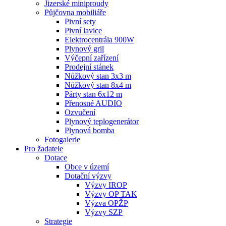
Jizerské miniproudy
Půjčovna mobiliáře
Pivní sety
Pivní lavice
Elektrocentrála 900W
Plynový gril
Výčepní zařízení
Prodejní stánek
Nůžkový stan 3x3 m
Nůžkový stan 8x4 m
Párty stan 6x12 m
Přenosné AUDIO
Ozvučení
Plynový teplogenerátor
Plynová bomba
Fotogalerie
Pro žadatele
Dotace
Obce v území
Dotační výzvy
Výzvy IROP
Výzvy OP TAK
Výzva OPŽP
Výzvy SZP
Strategie