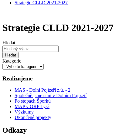
Strategie CLLD 2021-2027
Strategie CLLD 2021-2027
Hledat
Hledat
Kategorie
Realizujeme
MAS - Dolní Pojizeří z.ú. - 2
Společně jsme silní v Dolním Pojizeří
Po stopách Šporků
MAP v ORP Lysá
Výzkumy
Ukončené projekty
Odkazy