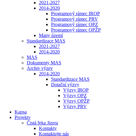
2021-2027
2014-2020
Programový rámec IROP
Programový rámec PRV
Programový rámec OPZ
Programový rámec OPŽP
Mapy území
Standardizace MAS
2021-2027
2014-2020
MAS
Dokumenty MAS
Archiv výzev
2014-2020
Standardizace MAS
Dotační výzvy
Výzvy IROP
Výzvy OPZ
Výzvy OPŽP
Výzvy PRV
Kapsa
Projekty
Čistá řeka Jizera
Kontakty
Kontaktujte nás