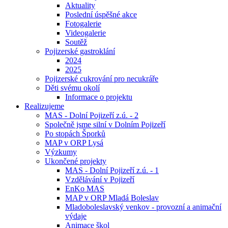
Aktuality
Poslední úspěšné akce
Fotogalerie
Videogalerie
Soutěž
Pojizerské gastroklání
2024
2025
Pojizerské cukrování pro necukráře
Děti svému okolí
Informace o projektu
Realizujeme
MAS - Dolní Pojizeří z.ú. - 2
Společně jsme silní v Dolním Pojizeří
Po stopách Šporků
MAP v ORP Lysá
Výzkumy
Ukončené projekty
MAS - Dolní Pojizeří z.ú. - 1
Vzdělávání v Pojizeří
EnKo MAS
MAP v ORP Mladá Boleslav
Mladoboleslavský venkov - provozní a animační
výdaje
Animace škol