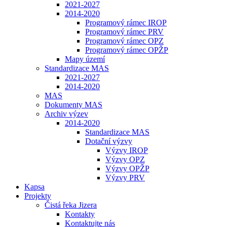
2021-2027
2014-2020
Programový rámec IROP
Programový rámec PRV
Programový rámec OPZ
Programový rámec OPŽP
Mapy území
Standardizace MAS
2021-2027
2014-2020
MAS
Dokumenty MAS
Archiv výzev
2014-2020
Standardizace MAS
Dotační výzvy
Výzvy IROP
Výzvy OPZ
Výzvy OPŽP
Výzvy PRV
Kapsa
Projekty
Čistá řeka Jizera
Kontakty
Kontaktujte nás