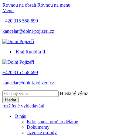
Rovnou na obsah
Rovnou na menu
Menu
+420 315 558 699
kancelar@dolni-pojizeri.cz
Kraj Rudolfa II.
+420 315 558 699
kancelar@dolni-pojizeri.cz
Hledaný výraz
Hledat
rozšířené vyhledávání
O nás
Kdo jsme a proč to děláme
Dokumenty
Jizerské proudy