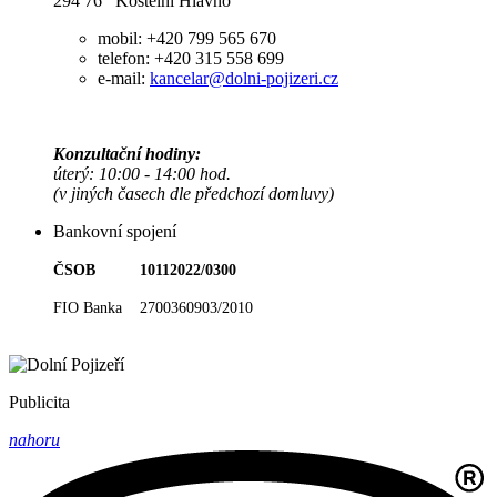
294 76 Kostelní Hlavno
mobil: +420 799 565 670
telefon: +420 315 558 699
e-mail:
kancelar@dolni-pojizeri.cz
Konzultační hodiny:
úterý: 10:00 - 14:00 hod.
(v jiných časech dle předchozí domluvy)
Bankovní spojení
ČSOB 10112022/0300
FIO Banka 2700360903/2010
Publicita
nahoru