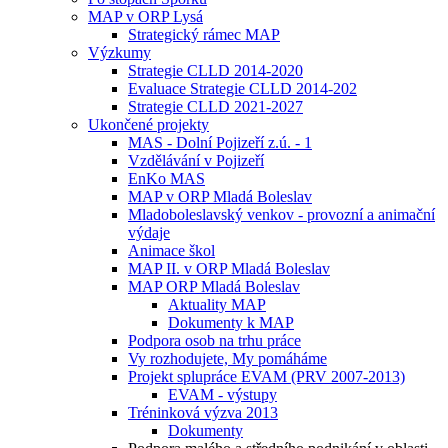
MAP v ORP Lysá
Strategický rámec MAP
Výzkumy
Strategie CLLD 2014-2020
Evaluace Strategie CLLD 2014-202
Strategie CLLD 2021-2027
Ukončené projekty
MAS - Dolní Pojizeří z.ú. - 1
Vzdělávání v Pojizeří
EnKo MAS
MAP v ORP Mladá Boleslav
Mladoboleslavský venkov - provozní a animační
výdaje
Animace škol
MAP II. v ORP Mladá Boleslav
MAP ORP Mladá Boleslav
Aktuality MAP
Dokumenty k MAP
Podpora osob na trhu práce
Vy rozhodujete, My pomáháme
Projekt splupráce EVAM (PRV 2007-2013)
EVAM - výstupy
Tréninková výzva 2013
Dokumenty