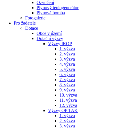
Ozvučení
Plynový teplogenerátor
Plynová bomba
Fotogalerie
Pro žadatele
Dotace
Obce v území
Dotační výzvy
Výzvy IROP
1. výzva
2. výzva
3. výzva
4. výzva
5. výzva
6. výzva
7. výzva
8. výzva
9. výzva
10. výzva
11. výzva
12. výzva
Výzvy OP TAK
1. výzva
2. výzva
3. výzva