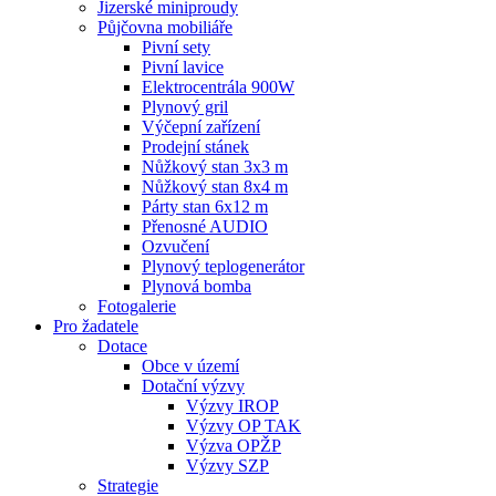
Jizerské miniproudy
Půjčovna mobiliáře
Pivní sety
Pivní lavice
Elektrocentrála 900W
Plynový gril
Výčepní zařízení
Prodejní stánek
Nůžkový stan 3x3 m
Nůžkový stan 8x4 m
Párty stan 6x12 m
Přenosné AUDIO
Ozvučení
Plynový teplogenerátor
Plynová bomba
Fotogalerie
Pro žadatele
Dotace
Obce v území
Dotační výzvy
Výzvy IROP
Výzvy OP TAK
Výzva OPŽP
Výzvy SZP
Strategie