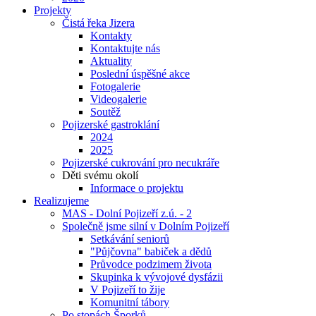
Projekty
Čistá řeka Jizera
Kontakty
Kontaktujte nás
Aktuality
Poslední úspěšné akce
Fotogalerie
Videogalerie
Soutěž
Pojizerské gastroklání
2024
2025
Pojizerské cukrování pro necukráře
Děti svému okolí
Informace o projektu
Realizujeme
MAS - Dolní Pojizeří z.ú. - 2
Společně jsme silní v Dolním Pojizeří
Setkávání seniorů
"Půjčovna" babiček a dědů
Průvodce podzimem života
Skupinka k vývojové dysfázii
V Pojizeří to žije
Komunitní tábory
Po stopách Šporků