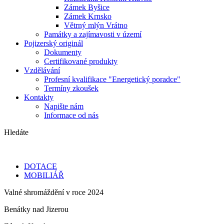
Zámek Byšice
Zámek Krnsko
Větrný mlýn Vrátno
Památky a zajímavosti v území
Pojizerský originál
Dokumenty
Certifikované produkty
Vzdělávání
Profesní kvalifikace "Energetický poradce"
Termíny zkoušek
Kontakty
Napište nám
Informace od nás
Hledáte
DOTACE
MOBILIÁŘ
Valné shromáždění v roce 2024
Benátky nad Jizerou