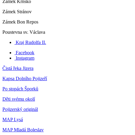
Zámek Krnsko
Zámek Stránov
Zámek Bon Repos
Poustevna sv. Václava
Kraj Rudolfa II.
Facebook
Instagram
Čistá řeka Jizera
Kapsa Dolního Pojizeří
Po stopách Šporků
Děti svému okolí
Pojizerský originál
MAP Lysá
MAP Mladá Boleslav