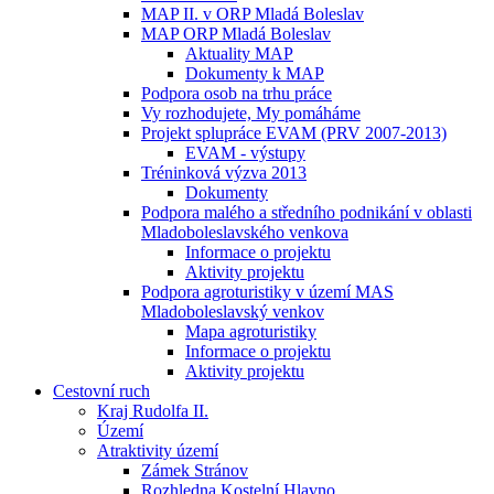
MAP II. v ORP Mladá Boleslav
MAP ORP Mladá Boleslav
Aktuality MAP
Dokumenty k MAP
Podpora osob na trhu práce
Vy rozhodujete, My pomáháme
Projekt splupráce EVAM (PRV 2007-2013)
EVAM - výstupy
Tréninková výzva 2013
Dokumenty
Podpora malého a středního podnikání v oblasti
Mladoboleslavského venkova
Informace o projektu
Aktivity projektu
Podpora agroturistiky v území MAS
Mladoboleslavský venkov
Mapa agroturistiky
Informace o projektu
Aktivity projektu
Cestovní ruch
Kraj Rudolfa II.
Území
Atraktivity území
Zámek Stránov
Rozhledna Kostelní Hlavno