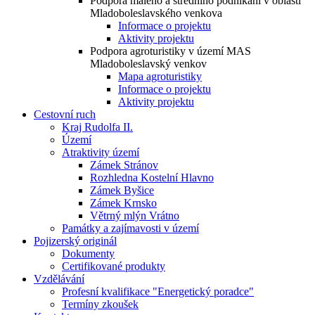
Podpora malého a středního podnikání v oblasti
Mladoboleslavského venkova
Informace o projektu
Aktivity projektu
Podpora agroturistiky v území MAS
Mladoboleslavský venkov
Mapa agroturistiky
Informace o projektu
Aktivity projektu
Cestovní ruch
Kraj Rudolfa II.
Území
Atraktivity území
Zámek Stránov
Rozhledna Kostelní Hlavno
Zámek Byšice
Zámek Krnsko
Větrný mlýn Vrátno
Památky a zajímavosti v území
Pojizerský originál
Dokumenty
Certifikované produkty
Vzdělávání
Profesní kvalifikace "Energetický poradce"
Termíny zkoušek