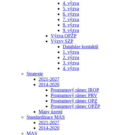
4. výzva
5. výzva
6. výzva
7. výzva
8. výzva
9. výzva
Výzva OPŽP
Výzvy SZP
Databáze kontaktů
1. výzva
2. výzva
3. výzva
4. výzva
Strategie
2021-2027
2014-2020
Programový rámec IROP
Programový rámec PRV
Programový rámec OPZ
Programový rámec OPŽP
Mapy území
Standardizace MAS
2021-2027
2014-2020
MAS