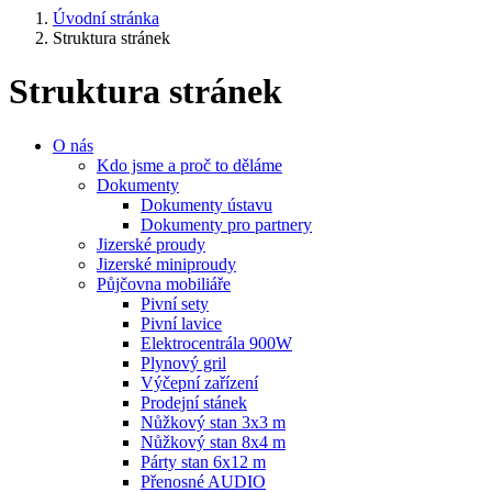
Úvodní stránka
Struktura stránek
Struktura stránek
O nás
Kdo jsme a proč to děláme
Dokumenty
Dokumenty ústavu
Dokumenty pro partnery
Jizerské proudy
Jizerské miniproudy
Půjčovna mobiliáře
Pivní sety
Pivní lavice
Elektrocentrála 900W
Plynový gril
Výčepní zařízení
Prodejní stánek
Nůžkový stan 3x3 m
Nůžkový stan 8x4 m
Párty stan 6x12 m
Přenosné AUDIO