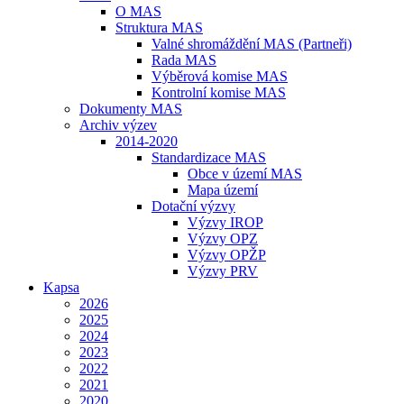
O MAS
Struktura MAS
Valné shromáždění MAS (Partneři)
Rada MAS
Výběrová komise MAS
Kontrolní komise MAS
Dokumenty MAS
Archiv výzev
2014-2020
Standardizace MAS
Obce v území MAS
Mapa území
Dotační výzvy
Výzvy IROP
Výzvy OPZ
Výzvy OPŽP
Výzvy PRV
Kapsa
2026
2025
2024
2023
2022
2021
2020